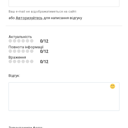
Ваш e-mail не відображатиметься на сайті
або
Авторизуйтесь
для написання відгуку
Актуальність
0/12
Повнота інформації
0/12
Враження
0/12
Відгук:
Завантажити фото: