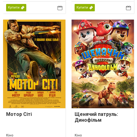
Купити
Купити
Мотор Сіті
Щенячий патруль:
Динофільм
Кіно
Кіно