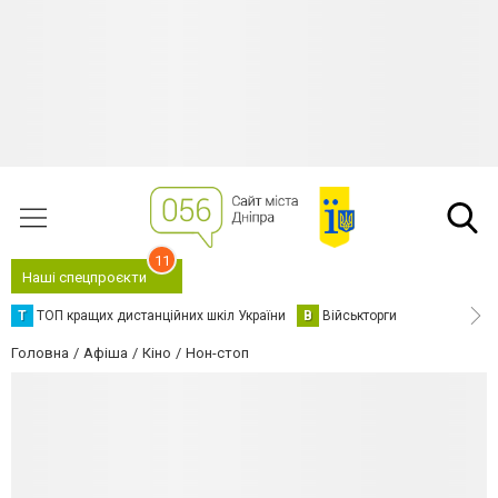
11
Наші спецпроєкти
Т
ТОП кращих дистанційних шкіл України
В
Військторги
Головна
Афіша
Кіно
Нон-стоп