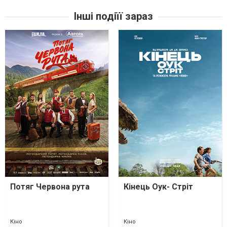
Інші подіїї зараз
Потяг Червона рута
Кінець Оук- Стріт
Кіно
Кіно