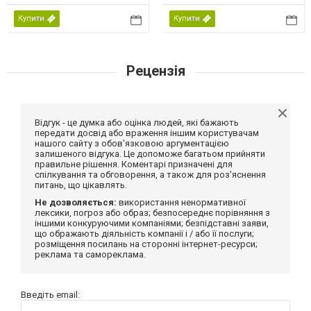
Купити
Купити
Рецензія
Відгук - це думка або оцінка людей, які бажають
передати досвід або враження іншим користувачам
нашого сайту з обов'язковою аргументацією
залишеного відгука. Це допоможе багатьом прийняти
правильне рішення. Коментарі призначені для
спілкування та обговорення, а також для роз'яснення
питань, що цікавлять.
Не дозволяється:
використання ненормативної
лексики, погроз або образ; безпосереднє порівняння з
іншими конкуруючими компаніями; безпідставні заяви,
що ображають діяльність компанії і / або її послуги;
розміщення посилань на сторонні інтернет-ресурси;
реклама та самореклама.
Введіть email: