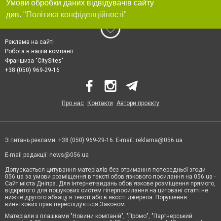
Умови обробки даних відвідувачів сайту
див.
"Політика конфіденційності"
Реклама на сайті
Робота в нашій компанії
Франшиза "CitySites"
+38 (050) 969-29-16
Про нас
Контакти
Автори проєкту
З питань реклами: +38 (050) 969-29-16. E-mail:
reklama@056.ua
E-mail редакції:
news@056.ua
Допускається цитування матеріалів без отримання попередньої згоди
056.ua за умови розміщення в тексті обов'язкового посилання на 056.ua -
Сайт міста Дніпра. Для інтернет-видань обов'язкове розміщення прямого,
відкритого для пошукових систем гіперпосилання на цитовані статті не
нижче другого абзацу в тексті або в якості джерела. Порушення
виняткових прав переслідується Законом.
Матеріали з плашками "Новини компаній", "Промо", "Партнерський