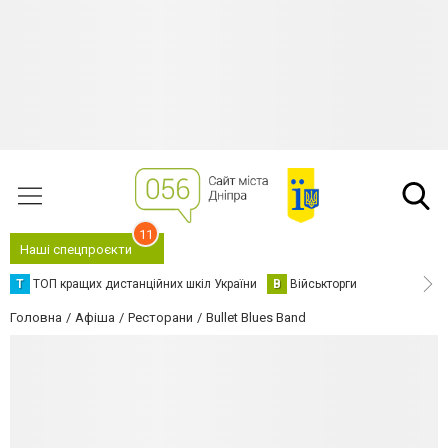
11
Наші спецпроєкти
Т
ТОП кращих дистанційних шкіл України
В
Військторги
Головна
Афіша
Ресторани
Bullet Blues Band