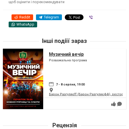
щоб оцінити і порекомендувати
Reddit
Telegram
Viber
WhatsApp
Інші подіїї зараз
Музичний вечір
Розважальна програма
7 - 8 серпня, 19:00
Барон Разгуляєff (Барон Разгуляєфф), ресторан
Рецензія