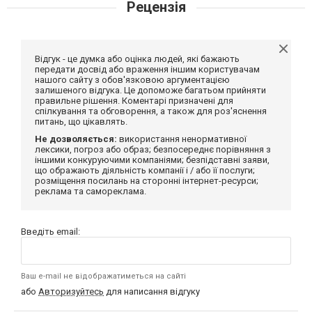
Рецензія
Відгук - це думка або оцінка людей, які бажають
передати досвід або враження іншим користувачам
нашого сайту з обов'язковою аргументацією
залишеного відгука. Це допоможе багатьом прийняти
правильне рішення. Коментарі призначені для
спілкування та обговорення, а також для роз'яснення
питань, що цікавлять.
Не дозволяється:
використання ненормативної
лексики, погроз або образ; безпосереднє порівняння з
іншими конкуруючими компаніями; безпідставні заяви,
що ображають діяльність компанії і / або її послуги;
розміщення посилань на сторонні інтернет-ресурси;
реклама та самореклама.
Введіть email:
Ваш e-mail не відображатиметься на сайті
або
Авторизуйтесь
для написання відгуку