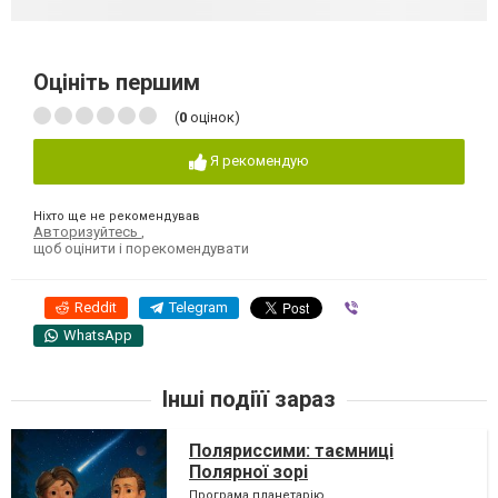
Оцініть першим
(
0
оцінок)
Я рекомендую
Ніхто ще не рекомендував
Авторизуйтесь
,
щоб оцінити і порекомендувати
Reddit
Telegram
Viber
WhatsApp
Інші подіїї зараз
Поляриссими: таємниці
Полярної зорі
Програма планетарію