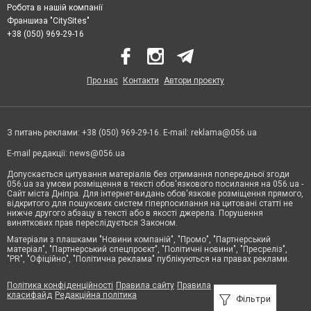
Робота в нашій компанії
Франшиза "CitySites"
+38 (050) 969-29-16
Про нас
Контакти
Автори проєкту
З питань реклами: +38 (050) 969-29-16. E-mail:
reklama@056.ua
E-mail редакції:
news@056.ua
Допускається цитування матеріалів без отримання попередньої згоди
056.ua за умови розміщення в тексті обов'язкового посилання на 056.ua -
Сайт міста Дніпра. Для інтернет-видань обов'язкове розміщення прямого,
відкритого для пошукових систем гіперпосилання на цитовані статті не
нижче другого абзацу в тексті або в якості джерела. Порушення
виняткових прав переслідується Законом.
Матеріали з плашками "Новини компаній", "Промо", "Партнерський
матеріал", "Партнерський спецпроєкт", "Політичні новини", "Пресреліз",
"PR", "Офіційно", "Політична реклама" публікуються на правах реклами.
Політика конфіденційності
Правила сайту
Правила
класифайд
Редакційна політика
Фільтри