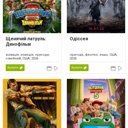
Щенячий патруль:
Одіссея
Динофільм
анімація, комедія, пригоди,
пригоди, фентезі, екшн, США,
сімейний, США, 2026
2026
Купити
Купити