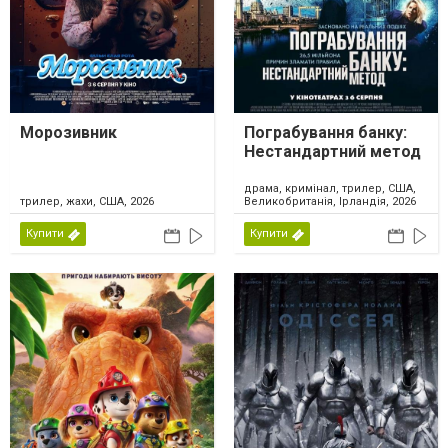
Морозивник
Пограбування банку:
Нестандартний метод
драма, кримінал, трилер, США,
трилер, жахи, США, 2026
Великобританія, Ірландія, 2026
Купити
Купити