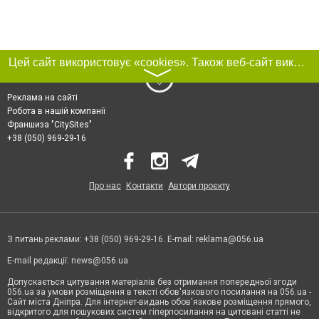
Цей сайт використовує «cookies». Також веб-сайт використовує інтернет-сервіс для збору технічних даних стосовно відвідувачів з метою отримання маркетингової та статистичної інформації. Умови обробки даних відвідувачів сайту див.
〉
Реклама на сайті
Робота в нашій компанії
Франшиза "CitySites"
+38 (050) 969-29-16
Про нас
Контакти
Автори проєкту
З питань реклами: +38 (050) 969-29-16. E-mail:
reklama@056.ua
E-mail редакції:
news@056.ua
Допускається цитування матеріалів без отримання попередньої згоди
056.ua за умови розміщення в тексті обов'язкового посилання на 056.ua -
Сайт міста Дніпра. Для інтернет-видань обов'язкове розміщення прямого,
відкритого для пошукових систем гіперпосилання на цитовані статті не