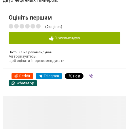
двух нефтяных танкеров.
Оцініть першим
(
0
оцінок)
Я рекомендую
Ніхто ще не рекомендував
Авторизуйтесь
,
щоб оцінити і порекомендувати
Reddit
Telegram
Viber
WhatsApp