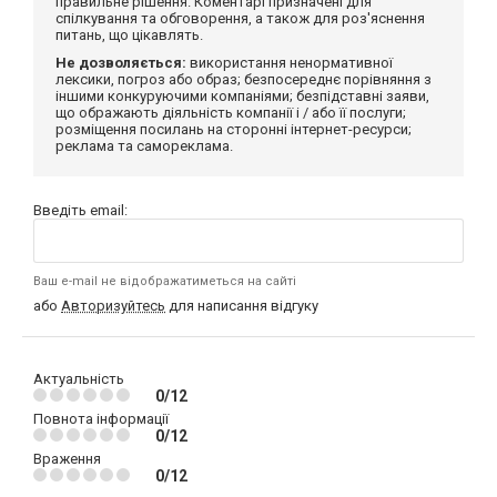
правильне рішення. Коментарі призначені для
спілкування та обговорення, а також для роз'яснення
питань, що цікавлять.
Не дозволяється:
використання ненормативної
лексики, погроз або образ; безпосереднє порівняння з
іншими конкуруючими компаніями; безпідставні заяви,
що ображають діяльність компанії і / або її послуги;
розміщення посилань на сторонні інтернет-ресурси;
реклама та самореклама.
Введіть email:
Ваш e-mail не відображатиметься на сайті
або
Авторизуйтесь
для написання відгуку
Актуальність
0/12
Повнота інформації
0/12
Враження
0/12