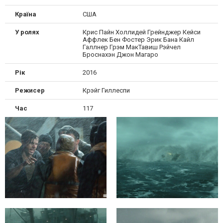
Країна
США
У ролях
Крис Пайн Холлидей Грейнджер Кейси
Аффлек Бен Фостер Эрик Бана Кайл
Галлнер Грэм МакТавиш Рэйчел
Броснахэн Джон Магаро
Рік
2016
Режисер
Крэйг Гиллеспи
Час
117