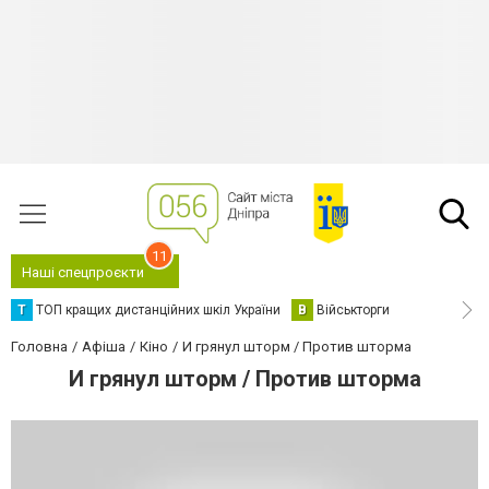
11
Наші спецпроєкти
Т
ТОП кращих дистанційних шкіл України
В
Військторги
Головна
Афіша
Кіно
И грянул шторм / Против шторма
И грянул шторм / Против шторма