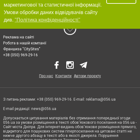
маркетингової та статистичної інформації.
Умови обробки даних відвідувачів сайту
див.
"Політика конфіденційності"
Реклама на сайті
Робота в нашій компанії
Франшиза "CitySites"
+38 (050) 969-29-16
Про нас
Контакти
Автори проєкту
З питань реклами: +38 (050) 969-29-16. E-mail:
reklama@056.ua
E-mail редакції:
news@056.ua
Допускається цитування матеріалів без отримання попередньої згоди
056.ua за умови розміщення в тексті обов'язкового посилання на 056.ua -
Сайт міста Дніпра. Для інтернет-видань обов'язкове розміщення прямого,
відкритого для пошукових систем гіперпосилання на цитовані статті не
нижче другого абзацу в тексті або в якості джерела. Порушення