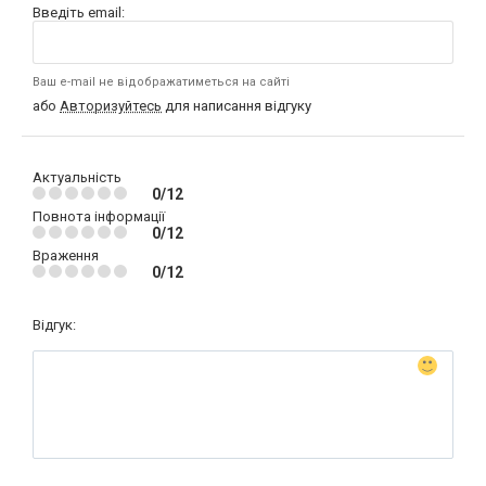
Введіть email:
Ваш e-mail не відображатиметься на сайті
або
Авторизуйтесь
для написання відгуку
Актуальність
0/12
Повнота інформації
0/12
Враження
0/12
Відгук: