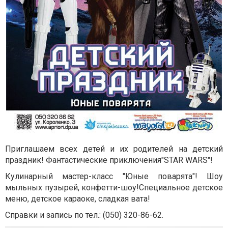
Приглашаем всех детей и их родителей на­ детский
праздник! Фантастические приключения"STAR WARS"!
Кулинарный мастер-класс "Юные поварята"!­­ Шоу
мыльных пузырей, конфетти-шоу!Специальное детское
меню, детское карао­к­е, сладкая вата!
Справки и запись по тел.: (050) 320-86-62.