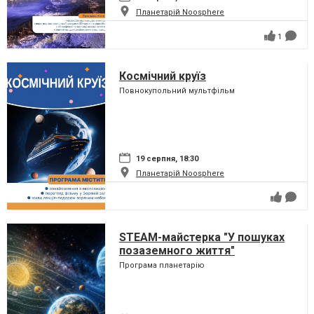
Планетарій Noosphere
1
Космічний круїз
Повнокупольний мультфільм
19 серпня, 18:30
Планетарій Noosphere
STEAM-майстерка "У пошуках
позаземного життя"
Програма планетарію