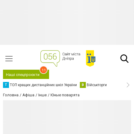
11
Наші спецпроєкти
Т
ТОП кращих дистанційних шкіл України
В
Військторги
Головна
Афіша
Інше
Юные поварята