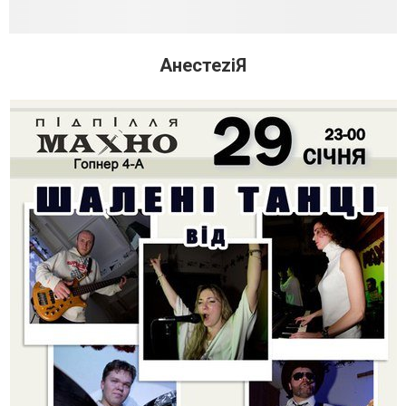
АнестеziЯ