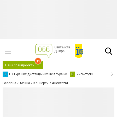
11
Наші спецпроєкти
Т
ТОП кращих дистанційних шкіл України
В
Військторги
Головна
Афіша
Концерти
АнестеziЯ