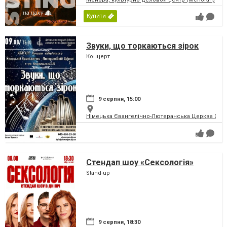
Купити
Звуки, що торкаються зірок
Концерт
9 серпня, 15:00
Німецька Євангелічно-Лютеранська Церква Святої
Стендап шоу «Сексологія»
Stand-up
9 серпня, 18:30