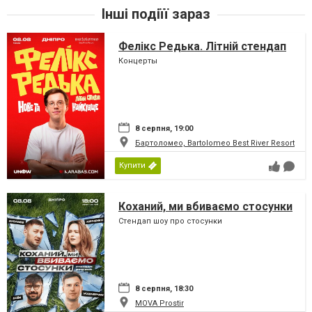
Інші подіїї зараз
Фелікс Редька. Літній стендап
Концерты
8 серпня, 19:00
Бартоломео, Bartolomeo Best River Resort
Купити
Коханий, ми вбиваємо стосунки
Стендап шоу про стосунки
8 серпня, 18:30
MOVA Рrostir