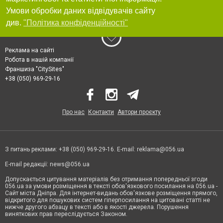
Умови обробки даних відвідувачів сайту
див.
"Політика конфіденційності"
Реклама на сайті
Робота в нашій компанії
Франшиза "CitySites"
+38 (050) 969-29-16
Про нас
Контакти
Автори проєкту
З питань реклами: +38 (050) 969-29-16. E-mail:
reklama@056.ua
E-mail редакції:
news@056.ua
Допускається цитування матеріалів без отримання попередньої згоди
056.ua за умови розміщення в тексті обов'язкового посилання на 056.ua -
Сайт міста Дніпра. Для інтернет-видань обов'язкове розміщення прямого,
відкритого для пошукових систем гіперпосилання на цитовані статті не
нижче другого абзацу в тексті або в якості джерела. Порушення
виняткових прав переслідується Законом.