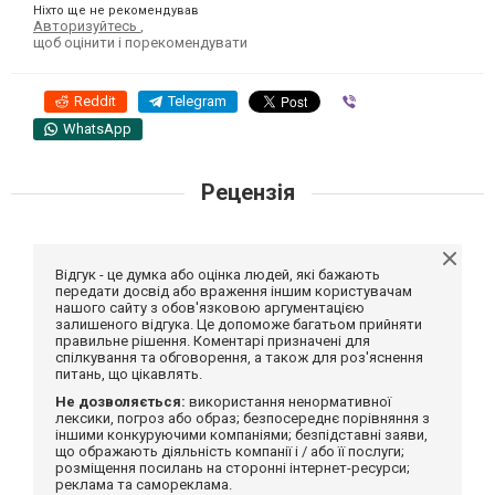
Ніхто ще не рекомендував
Авторизуйтесь
,
щоб оцінити і порекомендувати
Reddit
Telegram
Viber
WhatsApp
Рецензія
Відгук - це думка або оцінка людей, які бажають
передати досвід або враження іншим користувачам
нашого сайту з обов'язковою аргументацією
залишеного відгука. Це допоможе багатьом прийняти
правильне рішення. Коментарі призначені для
спілкування та обговорення, а також для роз'яснення
питань, що цікавлять.
Не дозволяється:
використання ненормативної
лексики, погроз або образ; безпосереднє порівняння з
іншими конкуруючими компаніями; безпідставні заяви,
що ображають діяльність компанії і / або її послуги;
розміщення посилань на сторонні інтернет-ресурси;
реклама та самореклама.