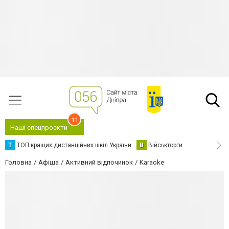
11
Наші спецпроєкти
Т
ТОП кращих дистанційних шкіл України
В
Військторги
Головна
Афіша
Активний відпочинок
Karaoke