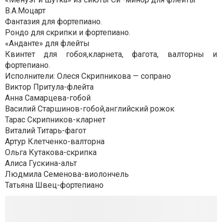
В.А.Моцарт
Фантазия для фортепиано.
Рондо для скрипки и фортепиано.
«Анданте» для флейты
Квинтет для гобоя,кларнета, фагота, валторны и
фортепиано.
Исполнители: Олеся Скрипникова — сопрано
Виктор Притула-флейта
Анна Самарцева-гобой
Василий Старшинов-гобой,английски
й рожок
Тарас Скрипников-кларнет
Виталий Титарь-фагот
Артур Клетченко-валторна
Ольга Кутакова-скрипка
Алиса Гускина-альт
Людмила Семенова-виолончель
Татьяна Швец-фортепиано