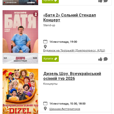
Купити
«Батя 2» Сольний Стендап
Концерт
Stand-up
14 листопада, 19:00
Будинок на Троїцькій (Днепропресс, КДЦ)
Купити
Дизель Шоу. Всеукраїнський
осінній тур 2026
Концерты
14 листопада, 15:00, 18:00
Шинник-Арттериторія