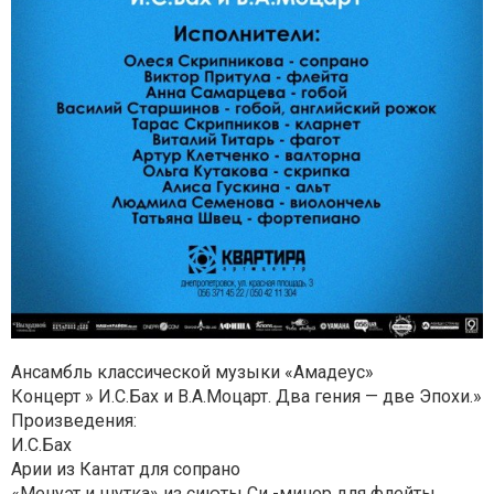
Ансамбль классической музыки «Амадеус»
Концерт » И.С.Бах и В.А.Моцарт. Два гения — две Эпохи.»
Произведения:
И.С.Бах
Арии из Кантат для сопрано
«Менуэт и шутка» из сиюты Си -минор для флейты