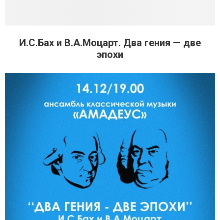
И.С.Бах и В.А.Моцарт. Два гения — две
эпохи