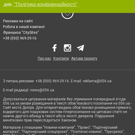
див.
"Політика конфіденційності"
Реклама на сайті
Робота в нашій компанії
Франшиза "CitySites"
+38 (050) 969-29-16
Про нас
Контакти
Автори проєкту
З питань реклами: +38 (050) 969-29-16. E-mail:
reklama@056.ua
E-mail редакції:
news@056.ua
Допускається цитування матеріалів без отримання попередньої згоди
056.ua за умови розміщення в тексті обов'язкового посилання на 056.ua -
Сайт міста Дніпра. Для інтернет-видань обов'язкове розміщення прямого,
відкритого для пошукових систем гіперпосилання на цитовані статті не
нижче другого абзацу в тексті або в якості джерела. Порушення
виняткових прав переслідується Законом.
Матеріали з плашками "Новини компаній", "Промо", "Партнерський
матеріал", "Партнерський спецпроєкт", "Політичні новини", "Пресреліз",