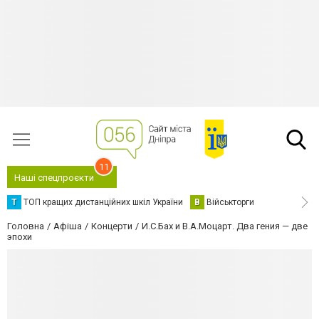
11
Наші спецпроєкти
Т
ТОП кращих дистанційних шкіл України
В
Військторги
Головна
Афіша
Концерти
И.С.Бах и В.А.Моцарт. Два гения — две
эпохи