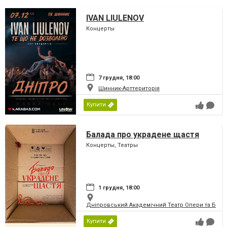
IVAN LIULENOV
Концерты
7 грудня, 18:00
Шинник-Арттериторія
Купити
Балада про украдене щастя
Концерты, Театры
1 грудня, 18:00
Дніпровський Академічний Театр Опери та Бале
Купити