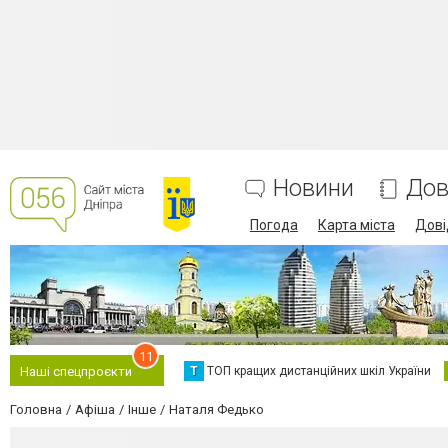
Новини
Дов
Погода
Карта міста
Дові
11
Т
ТОП кращих дистанційних шкіл України
Наші спецпроєкти
Головна
Афіша
Інше
Наталя Федько