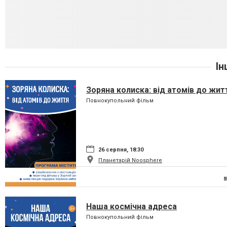
Ін
Зоряна колиска: від атомів до жит
Повнокупольний фільм
26 серпня, 18:30
Планетарій Noosphere
Наша космічна адреса
Повнокупольний фільм