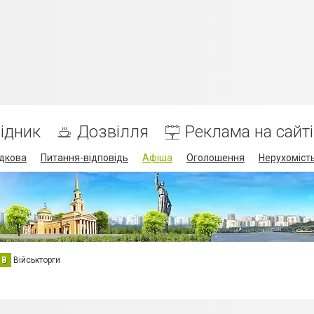
ідник
Дозвілля
Реклама на сайті
дкова
Питання-відповідь
Афіша
Оголошення
Нерухоміст
В
Військторги