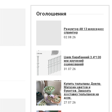
Оголошення
Редуктор 48 13 мерседес
спринтер
02.08.26
Цвях барабанний 3.4*130
мм кручений
оцинкований
31.07.26
Купить тюльпаны Днепр.
Магазин цветов и
букетов. Заказать
доставку тюльпанов на
дом.
27.07.26