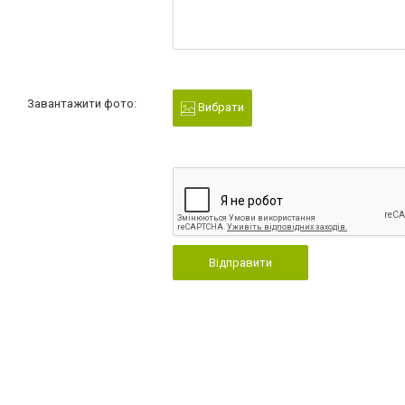
Завантажити фото:
Вибрати
Відправити