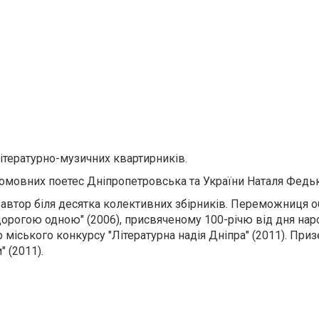
ітературно-музичних квартирників.
їномовних поетес Дніпропетровська та України Наталя Федь
півавтор біля десятка колективних збірників. Переможниця 
ти дорогою одною" (2006), присвяченому 100-річю від дня на
р міського конкурсу "Літературна надія Дніпра" (2011). Приз
" (2011).