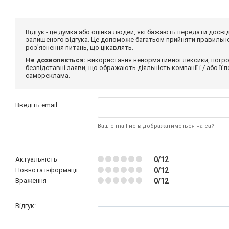
Відгук - це думка або оцінка людей, які бажають передати дос
залишеного відгука. Це допоможе багатьом прийняти правильне 
роз'яснення питань, що цікавлять.
Не дозволяється:
використання ненормативної лексики, погро
безпідставні заяви, що ображають діяльність компанії і / або її
самореклама.
Введіть email:
Ваш e-mail не відображатиметься на сайті
Актуальність
0/12
Повнота інформації
0/12
Враження
0/12
Відгук: