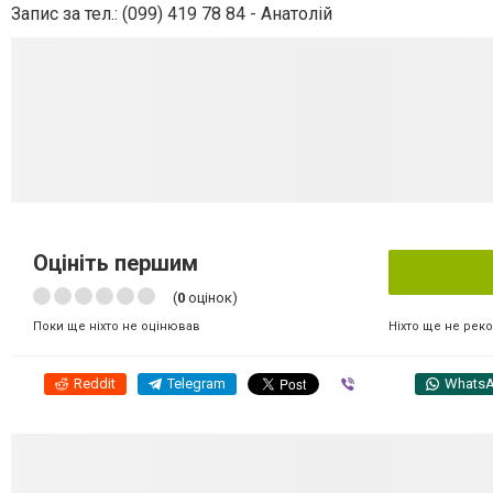
Запис за тел.: (099) 419 78 84 - Анатолій
Оцініть першим
(
0
оцінок)
Ніхто ще не рек
Поки ще ніхто не оцінював
Reddit
Telegram
Viber
Whats