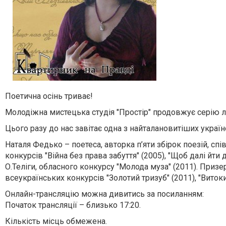
Поетична осінь триває!
Молодіжна мистецька студія "Простір" продовжує серію л
Цього разу до нас завітає одна з найталановитіших укра
Наталя Федько – поетеса, авторка п’яти збірок поезій, с
конкурсів "Війна без права забуття" (2005), "Щоб далі й
О.Теліги, обласного конкурсу "Молода муза" (2011). Призе
всеукраїнських конкурсів "Золотий тризуб" (2011), "Витоки
Онлайн-трансляцію можна дивитись за посиланням:
Початок трансляції – близько 17:20.
Кількість місць обмежена.