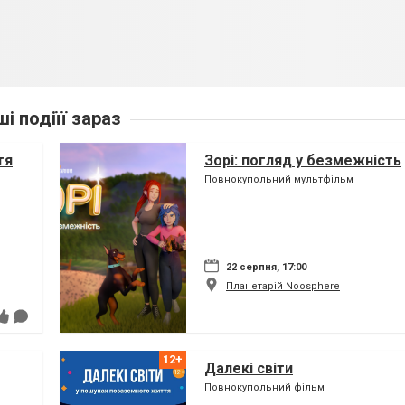
ші подіїї зараз
тя
Зорі: погляд у безмежність
Повнокупольний мультфільм
22 серпня, 17:00
Планетарій Noosphere
Далекі світи
Повнокупольний фільм