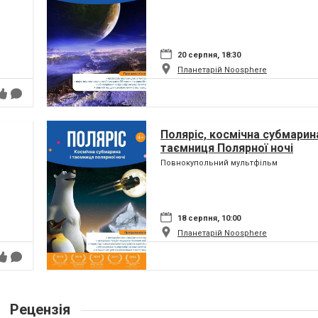
20 серпня, 18:30
Планетарій Noosphere
Поляріс, космічна субмарина
таємниця Полярної ночі
Повнокупольний мультфільм
18 серпня, 10:00
Планетарій Noosphere
Рецензія