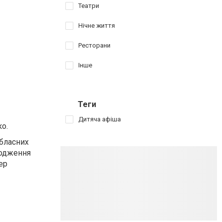
Театри
Нічне життя
Ресторани
Інше
Теги
Дитяча афіша
ко.
обласних
родження
ер