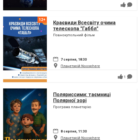
Краєвиди Всесвіту очима
телескопа "Габбл"
Повнокупольний фільм
7 серпня, 18:30
Планетарій Noosphere
1
Поляриссими: таємниці
Полярної зорі
Програма планетарію
8 серпня, 11:30
Планетарій Noosphere