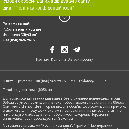
Умови обробки даних відвідувачів сайту
див.
"Політика конфіденційності"
Реклама на сайті
Робота в нашій компанії
Франшиза "CitySites"
+38 (050) 969-29-16
Про нас
Контакти
Автори проєкту
З питань реклами: +38 (050) 969-29-16. E-mail:
reklama@056.ua
E-mail редакції:
news@056.ua
Допускається цитування матеріалів без отримання попередньої згоди
056.ua за умови розміщення в тексті обов'язкового посилання на 056.ua -
Сайт міста Дніпра. Для інтернет-видань обов'язкове розміщення прямого,
відкритого для пошукових систем гіперпосилання на цитовані статті не
нижче другого абзацу в тексті або в якості джерела. Порушення
виняткових прав переслідується Законом.
Матеріали з плашками "Новини компаній", "Промо", "Партнерський