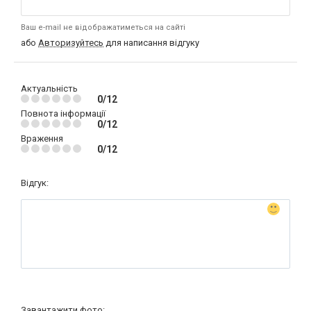
Ваш e-mail не відображатиметься на сайті
або
Авторизуйтесь
для написання відгуку
Актуальність
0/12
Повнота інформації
0/12
Враження
0/12
Відгук:
Завантажити фото: