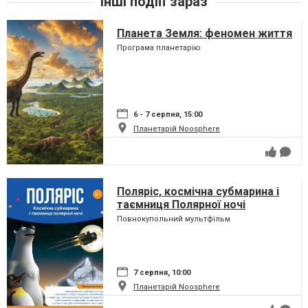
Інші подіїї зараз
Планета Земля: феномен життя
Програма планетарію
6 - 7 серпня, 15:00
Планетарій Noosphere
Поляріс, космічна субмарина і
таємниця Полярної ночі
Повнокупольний мультфільм
7 серпня, 10:00
Планетарій Noosphere