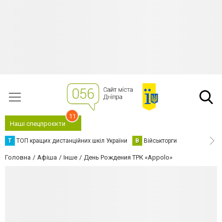
11
Наші спецпроєкти
Т
ТОП кращих дистанційних шкіл України
В
Військторги
Головна
Афіша
Інше
День Рождения ТРК «Appolo»