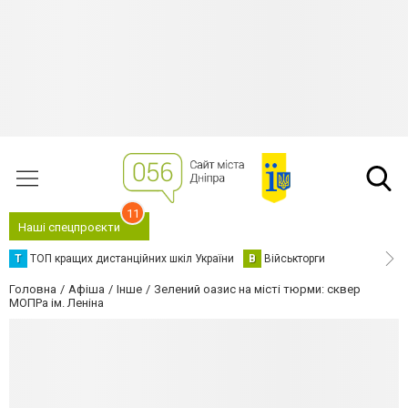
11
Наші спецпроєкти
Т
ТОП кращих дистанційних шкіл України
В
Військторги
Головна
Афіша
Інше
Зелений оазис на місті тюрми: сквер
МОПРа ім. Леніна