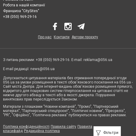
Робота в нашій компанії
Франшиза "CitySites"
+38 (050) 969-29-16
Про нас
Контакти
Автори проєкту
З питань реклами: +38 (050) 969-29-16. E-mail:
reklama@056.ua
E-mail редакції:
news@056.ua
Допускається цитування матеріалів без отримання попередньої згоди
056.ua за умови розміщення в тексті обов'язкового посилання на 056.ua -
Сайт міста Дніпра. Для інтернет-видань обов'язкове розміщення прямого,
відкритого для пошукових систем гіперпосилання на цитовані статті не
нижче другого абзацу в тексті або в якості джерела. Порушення
виняткових прав переслідується Законом.
Матеріали з плашками "Новини компаній", "Промо", "Партнерський
матеріал", "Партнерський спецпроєкт", "Політичні новини", "Пресреліз",
"PR", "Офіційно", "Політична реклама" публікуються на правах реклами.
Політика конфіденційності
Правила сайту
Правила
класифайд
Редакційна політика
Фільтри