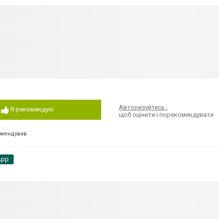
Авторизуйтесь
,
Я рекомендую
щоб оцінити і порекомендувати
омендував
App