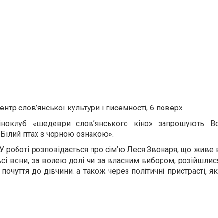
нтр слов’янської культури і писемності, 6 поверх.
кіноклуб «шедеври слов’янського кіно» запрошують В
Білий птах з чорною ознакою».
. У роботі розповідається про сім’ю Леся Звонаря, що живе
 всі вони, за волею долі чи за власним вибором, розійшлися
почуття до дівчини, а також через політичні пристрасті, я