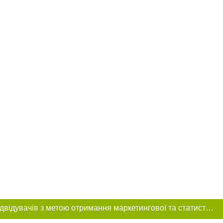
Цей сайт використовує «cookies». Також веб-сайт використовує інтернет-сервіс для збору технічних даних стосовно відвідувачів з метою отримання маркетингової та статистичної інформації. Умови обробки даних відвідувачів сайту див.