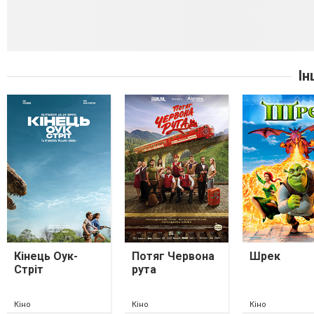
Ін
Кінець Оук-
Потяг Червона
Шрек
Стріт
рута
Кіно
Кіно
Кіно