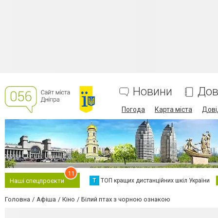
Новини
Дов
Погода
Карта міста
Дові
11
Т
ТОП кращих дистанційних шкіл України
Наші спецпроєкти
Головна
Афіша
Кіно
Білий птах з чорною ознакою