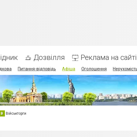
ідник
Дозвілля
Реклама на сайті
дкова
Питання-відповідь
Афіша
Оголошення
Нерухоміст
В
Військторги