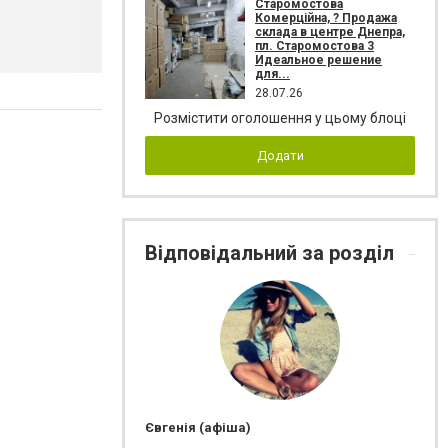
Старомостова
Комерційна, ? Продажа
склада в центре Днепра,
пл. Старомостова 3
Идеальное решение
для...
28.07.26
Розмістити оголошення у цьому блоці
Додати
Відповідальний за розділ
Євгенія (афіша)