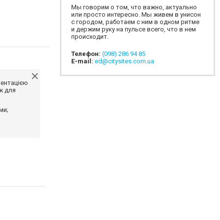
Мы говорим о том, что важно, актуально
или просто интересно. Мы живем в унисон
с городом, работаем с ним в одном ритме
и держим руку на пульсе всего, что в нем
происходит.
Телефон:
(098) 286 94 85
E-mail:
ed@citysites.com.ua
ментацією
ж для
ми;