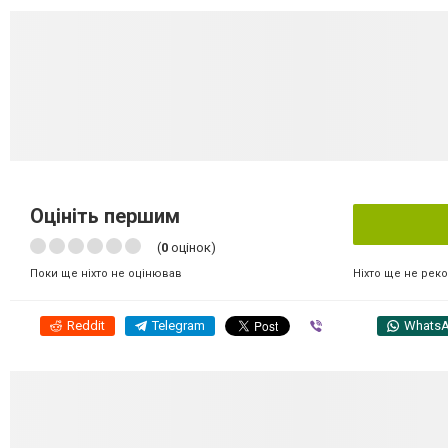
Оцініть першим
(
0
оцінок)
Ніхто ще не рек
Поки ще ніхто не оцінював
Reddit
Telegram
Viber
Whats