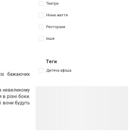
Театри
Нічне життя
Ресторани
Інше
Теги
Дитяча афіша
сіх бажаючих
 в невеликому
 в різні боки.
кі вони будуть