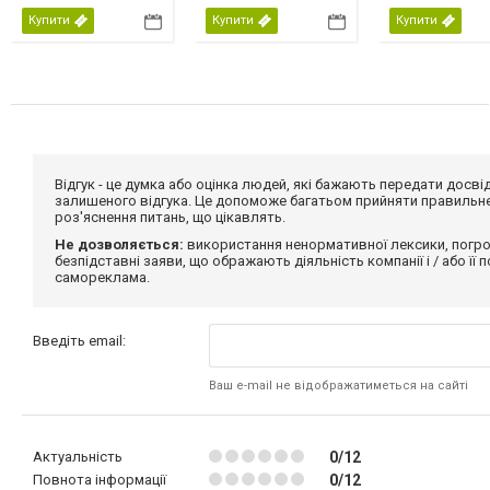
Купити
Купити
Купити
Відгук - це думка або оцінка людей, які бажають передати дос
залишеного відгука. Це допоможе багатьом прийняти правильне 
роз'яснення питань, що цікавлять.
Не дозволяється:
використання ненормативної лексики, погро
безпідставні заяви, що ображають діяльність компанії і / або її
самореклама.
Введіть email:
Ваш e-mail не відображатиметься на сайті
Актуальність
0/12
Повнота інформації
0/12