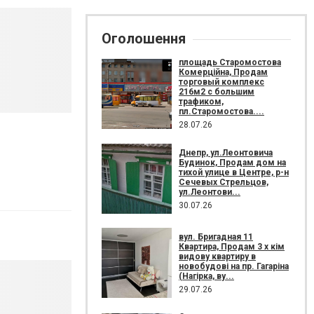
Оголошення
площадь Старомостова
Комерційна, Продам
торговый комплекс
216м2 с большим
трафиком,
пл.Старомостова....
28.07.26
Днепр, ул.Леонтовича
Будинок, Продам дом на
тихой улице в Центре, р-н
Сечевых Стрельцов,
ул.Леонтови...
30.07.26
вул. Бригадная 11
Квартира, Продам 3 х кім
видову квартиру в
новобудові на пр. Гагаріна
(Нагірка, ву...
29.07.26