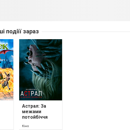
ші подіїї зараз
Астрал: За
межами
потойбіччя
Кіно