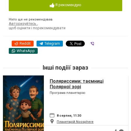
Я рекомендую
Ніхто ще не рекомендував
Авторизуйтесь
,
щоб оцінити і порекомендувати
Reddit
Telegram
Viber
WhatsApp
Інші подіїї зараз
Поляриссими: таємниці
Полярної зорі
Програма планетарію
8 серпня, 11:30
Планетарій Noosphere