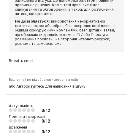
залишеного відгука. Це допоможе багатьом прийняти
правильне рішення. Коментарі призначені для
спілкування та обговорення, а також для роз'яснення
питань, що цікавлять.
Не дозволяється:
використання ненормативної
лексики, погроз або образ; безпосереднє порівняння з
іншими конкуруючими компаніями; безпідставні заяви,
що ображають діяльність компанії і / або її послуги;
розміщення посилань на сторонні інтернет-ресурси;
реклама та самореклама.
Введіть email:
Ваш e-mail не відображатиметься на сайті
або
Авторизуйтесь
для написання відгуку
Актуальність
0/12
Повнота інформації
0/12
Враження
0/12