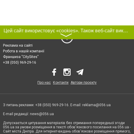
Цей сайт використовує «cookies». Також веб-сайт використовує інтернет-сервіс для збору технічних даних стосовно відвідувачів з метою отримання маркетингової та статистичної інформації. Умови обробки даних відвідувачів сайту див.
〉
Реклама на сайті
Робота в нашій компанії
Франшиза "CitySites"
+38 (050) 969-29-16
Про нас
Контакти
Автори проєкту
З питань реклами: +38 (050) 969-29-16. E-mail:
reklama@056.ua
E-mail редакції:
news@056.ua
Допускається цитування матеріалів без отримання попередньої згоди
056.ua за умови розміщення в тексті обов'язкового посилання на 056.ua -
Сайт міста Дніпра. Для інтернет-видань обов'язкове розміщення прямого,