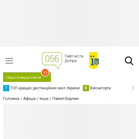
11
Наші спецпроєкти
Т
ТОП кращих дистанційних шкіл України
В
Військторги
Головна
Афіша
Інше
Павел Баулин