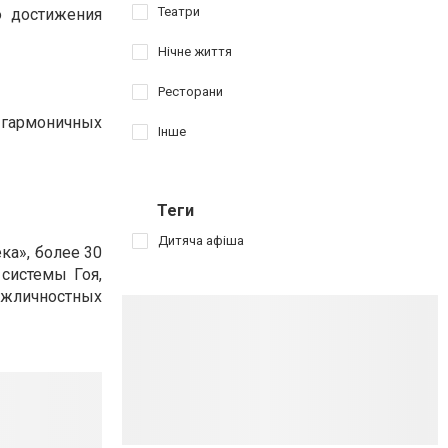
Театри
ю достижения
Нічне життя
Ресторани
гармоничных
Інше
Теги
Дитяча афіша
ка», более 30
 системы Гоя,
ежличностных