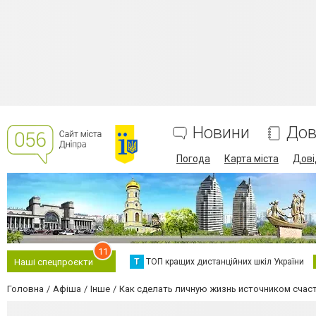
Новини
Дов
Погода
Карта міста
Дові
11
Т
ТОП кращих дистанційних шкіл України
Наші спецпроєкти
Головна
Афіша
Інше
Как сделать личную жизнь источником счаст