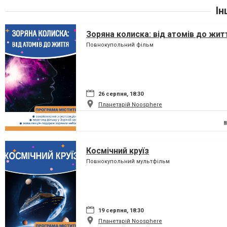
Ін
Зоряна колиска: від атомів до жит
Повнокупольний фільм
26 серпня, 18:30
Планетарій Noosphere
Космічний круїз
Повнокупольний мультфільм
19 серпня, 18:30
Планетарій Noosphere