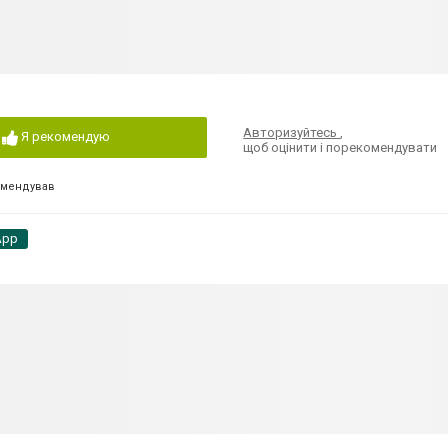
Авторизуйтесь
,
Я рекомендую
щоб оцінити і порекомендувати
омендував
App