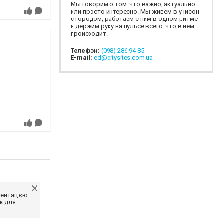
Мы говорим о том, что важно, актуально
или просто интересно. Мы живем в унисон
с городом, работаем с ним в одном ритме
и держим руку на пульсе всего, что в нем
происходит.
Телефон:
(098) 286 94 85
E-mail:
ed@citysites.com.ua
ментацією
ж для