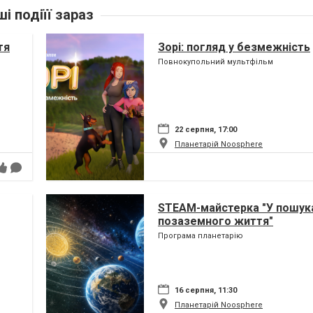
ші подіїї зараз
тя
Зорі: погляд у безмежність
Повнокупольний мультфільм
22 серпня, 17:00
Планетарій Noosphere
STEAM-майстерка "У пошук
позаземного життя"
Програма планетарію
16 серпня, 11:30
Планетарій Noosphere