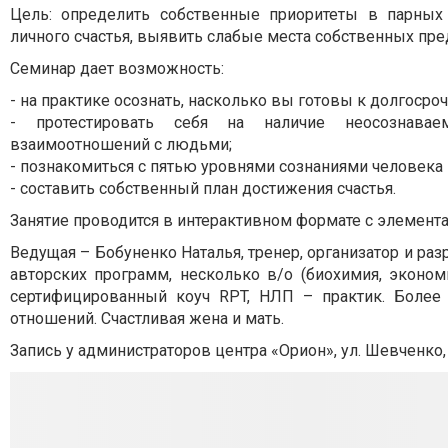
Цель: определить собственные приоритеты в парных
личного счастья, выявить слабые места собственных пр
Семинар дает возможность:
- на практике осознать, насколько вы готовы к долгоср
- протестировать себя на наличие неосознавае
взаимоотношений с людьми;
- познакомиться с пятью уровнями сознаниями человека и
- составить собственный план достижения счастья.
Занятие проводится в интерактивном формате с элемента
Ведущая – Бобуненко Наталья, тренер, организатор и ра
авторских программ, несколько в/о (биохимия, эконом
сертифицированный коуч RPT, НЛП – практик. Более 
отношений. Счастливая жена и мать.
Запись у администраторов центра «Орион», ул. Шевченко, 20