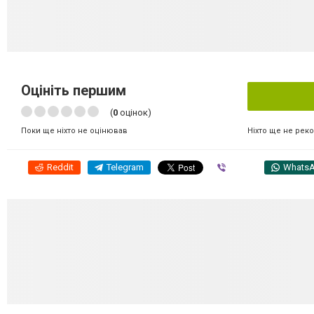
Оцініть першим
(
0
оцінок)
Ніхто ще не рек
Поки ще ніхто не оцінював
Reddit
Telegram
Viber
Whats