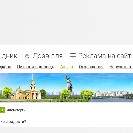
ідник
Дозвілля
Реклама на сайті
дкова
Питання-відповідь
Афіша
Оголошення
Нерухоміст
В
Військторги
ья и радости?