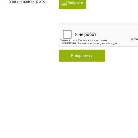
Завантажити фото:
Вибрати
Відправити