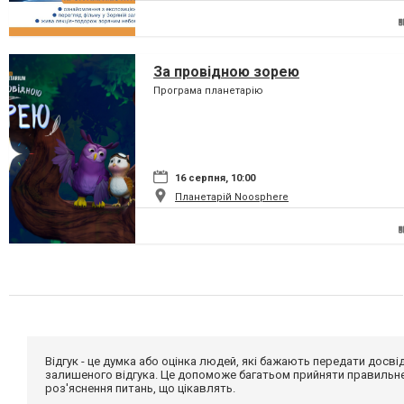
За провідною зорею
Програма планетарію
16 серпня, 10:00
Планетарій Noosphere
Відгук - це думка або оцінка людей, які бажають передати дос
залишеного відгука. Це допоможе багатьом прийняти правильне 
роз'яснення питань, що цікавлять.