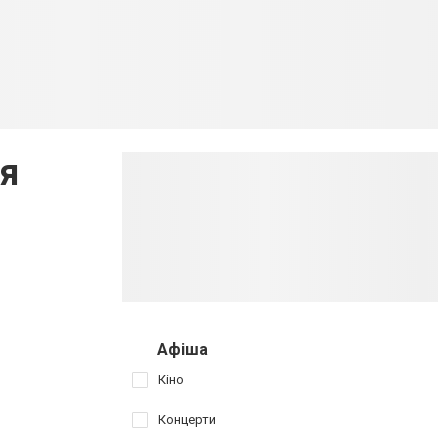
я
Афіша
Кіно
Концерти