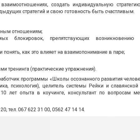
 взаимоотношениях, создать индивидуальную стратеги
едыдущих стратегий и свою готовность быть счастливым.
очным отношениям;
мых блокировок, препятствующих возникновению 
 понять, как это влияет на взаимопонимание в паре;
ми тренинга (практические упражнения).
зработчик программы «Школы осознанного развития челове
ика, психология), целитель системы Рейки и славянской
10 лет опыта в коучинге, консультант по вопросам м
, тел. 067 622 31 00, 0562 47 14 14.