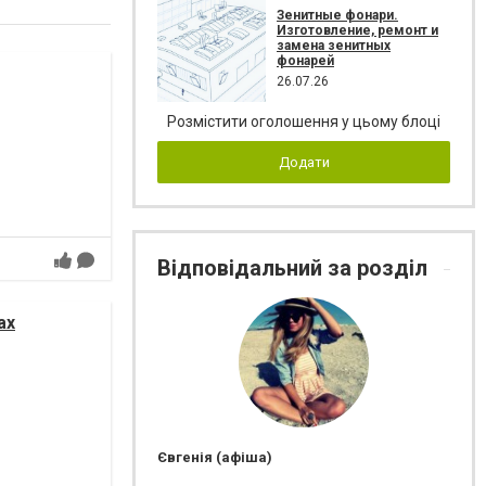
Зенитные фонари.
Изготовление, ремонт и
замена зенитных
фонарей
26.07.26
Розмістити оголошення у цьому блоці
Додати
Відповідальний за розділ
ах
Євгенія (афіша)