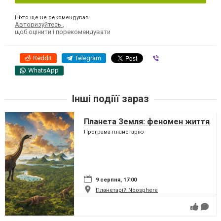
Ніхто ще не рекомендував
Авторизуйтесь
,
щоб оцінити і порекомендувати
Reddit
Telegram
Viber
WhatsApp
Інші подіїї зараз
Планета Земля: феномен життя
Програма планетарію
9 серпня, 17:00
Планетарій Noosphere