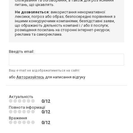
спілкування та обговорення, а також для роз'яснення
питань, що цікавлять.
Не дозволяється:
використання ненормативної
лексики, погроз або образ; безпосереднє порівняння з
іншими конкуруючими компаніями; безпідставні заяви,
що ображають діяльність компанії і / або її послуги;
розміщення посилань на сторонні інтернет-ресурси;
реклама та самореклама.
Введіть email:
Ваш e-mail не відображатиметься на сайті
або
Авторизуйтесь
для написання відгуку
Актуальність
0/12
Повнота інформації
0/12
Враження
0/12