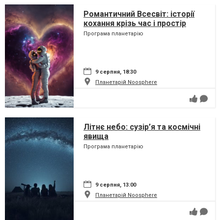
Романтичний Всесвіт: історії
кохання крізь час і простір
Програма планетарію
9 серпня, 18:30
Планетарій Noosphere
Літнє небо: сузір’я та космічні
явища
Програма планетарію
9 серпня, 13:00
Планетарій Noosphere