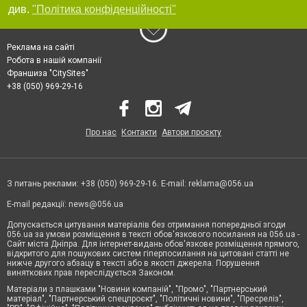
див.
"Політика конфіденційності"
Реклама на сайті
Робота в нашій компанії
Франшиза "CitySites"
+38 (050) 969-29-16
Про нас
Контакти
Автори проєкту
З питань реклами: +38 (050) 969-29-16. E-mail:
reklama@056.ua
E-mail редакції:
news@056.ua
Допускається цитування матеріалів без отримання попередньої згоди
056.ua за умови розміщення в тексті обов'язкового посилання на 056.ua -
Сайт міста Дніпра. Для інтернет-видань обов'язкове розміщення прямого,
відкритого для пошукових систем гіперпосилання на цитовані статті не
нижче другого абзацу в тексті або в якості джерела. Порушення
виняткових прав переслідується Законом.
Матеріали з плашками "Новини компаній", "Промо", "Партнерський
матеріал", "Партнерський спецпроєкт", "Політичні новини", "Пресреліз",