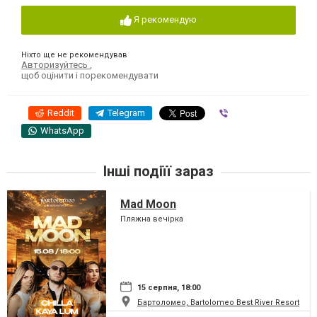
Я рекомендую
Ніхто ще не рекомендував
Авторизуйтесь
,
щоб оцінити і порекомендувати
Reddit
Telegram
Viber
WhatsApp
Інші подіїї зараз
Mad Moon
Пляжна вечірка
15 серпня, 18:00
Бартоломео, Bartolomeo Best River Resort