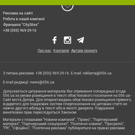
Реклама на сайті
Робота в нашій компанії
Франшиза "CitySites"
+38 (050) 969-29-16
Про нас
Контакти
Автори проєкту
З питань реклами: +38 (050) 969-29-16. E-mail:
reklama@056.ua
E-mail редакції:
news@056.ua
Допускається цитування матеріалів без отримання попередньої згоди
056.ua за умови розміщення в тексті обов'язкового посилання на 056.ua -
Сайт міста Дніпра. Для інтернет-видань обов'язкове розміщення прямого,
відкритого для пошукових систем гіперпосилання на цитовані статті не
нижче другого абзацу в тексті або в якості джерела. Порушення
виняткових прав переслідується Законом.
Матеріали з плашками "Новини компаній", "Промо", "Партнерський
матеріал", "Партнерський спецпроєкт", "Політичні новини", "Пресреліз",
"PR", "Офіційно", "Політична реклама" публікуються на правах реклами.