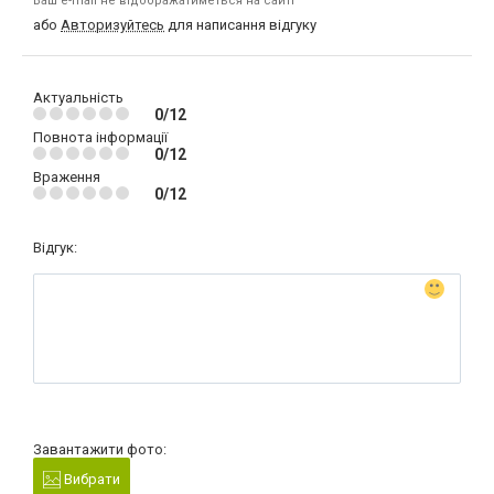
Ваш e-mail не відображатиметься на сайті
або
Авторизуйтесь
для написання відгуку
Актуальність
0/12
Повнота інформації
0/12
Враження
0/12
Відгук:
Завантажити фото:
Вибрати