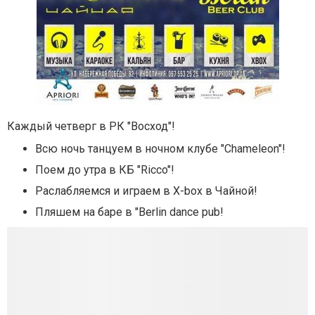
Каждый четверг в РК "Восход"!
Всю ночь танцуем в ночном клубе "Chameleon"!
Поем до утра в КБ "Ricco"!
Раслабляемся и играем в X-box в Чайной!
Пляшем на баре в "Berlin dance pub!