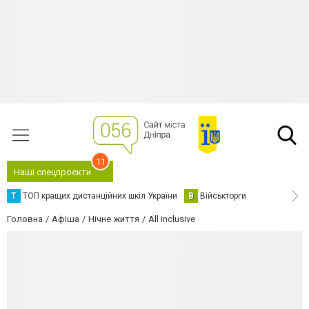
11
Наші спецпроєкти
Т
ТОП кращих дистанційних шкіл України
В
Військторги
Головна
Афіша
Нічне життя
All inclusive