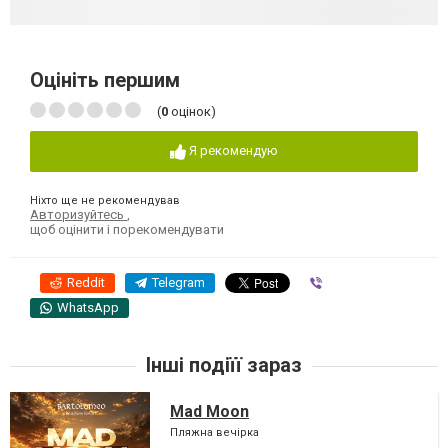
Оцініть першим
(
0
оцінок)
Я рекомендую
Ніхто ще не рекомендував
Авторизуйтесь
,
щоб оцінити і порекомендувати
Reddit
Telegram
Viber
WhatsApp
Інші подіїї зараз
Mad Moon
Пляжна вечірка