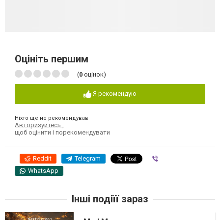
Оцініть першим
(
0
оцінок)
Я рекомендую
Ніхто ще не рекомендував
Авторизуйтесь
,
щоб оцінити і порекомендувати
Reddit
Telegram
Viber
WhatsApp
Інші подіїї зараз