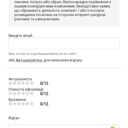
лексики, погроз або образ; безпосереднє порівняння з
іншими конкуруючими компаніями; безпідставні заяви,
що ображають діяльність компанії і / або її послуги;
розміщення посилань на сторонні інтернет-ресурси;
реклама та самореклама.
Введіть email:
Ваш e-mail не відображатиметься на сайті
або
Авторизуйтесь
для написання відгуку
Актуальність
0/12
Повнота інформації
0/12
Враження
0/12
Відгук: