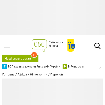
11
Наші спецпроєкти
Т
ТОП кращих дистанційних шкіл України
В
Військторги
Головна
Афіша
Нічне життя
Перепой