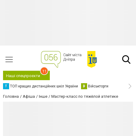
11
Наші спецпроєкти
Т
ТОП кращих дистанційних шкіл України
В
Військторги
Головна
Афіша
Інше
Мастер-класс по тяжёлой атлетике