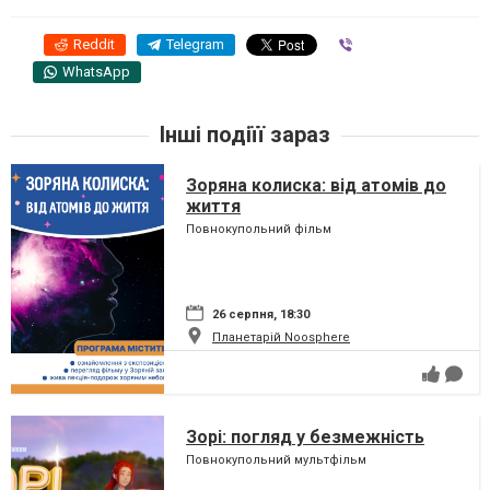
Reddit
Telegram
Viber
WhatsApp
Інші подіїї зараз
Зоряна колиска: від атомів до
життя
Повнокупольний фільм
26 серпня, 18:30
Планетарій Noosphere
Зорі: погляд у безмежність
Повнокупольний мультфільм