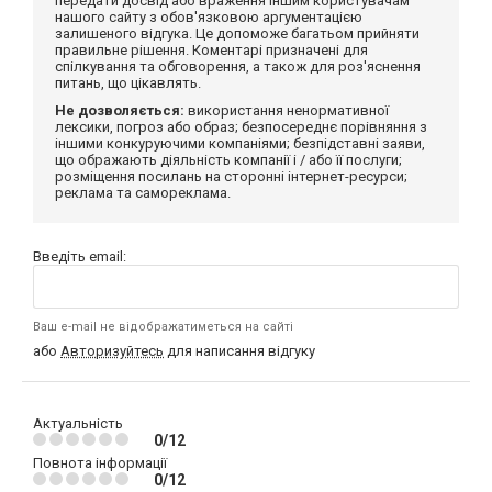
передати досвід або враження іншим користувачам
нашого сайту з обов'язковою аргументацією
залишеного відгука. Це допоможе багатьом прийняти
правильне рішення. Коментарі призначені для
спілкування та обговорення, а також для роз'яснення
питань, що цікавлять.
Не дозволяється:
використання ненормативної
лексики, погроз або образ; безпосереднє порівняння з
іншими конкуруючими компаніями; безпідставні заяви,
що ображають діяльність компанії і / або її послуги;
розміщення посилань на сторонні інтернет-ресурси;
реклама та самореклама.
Введіть email:
Ваш e-mail не відображатиметься на сайті
або
Авторизуйтесь
для написання відгуку
Актуальність
0/12
Повнота інформації
0/12