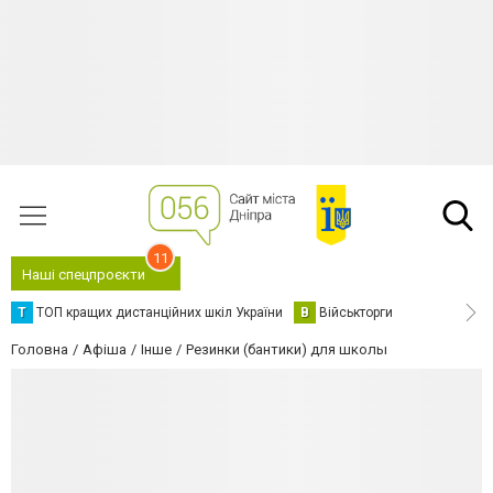
11
Наші спецпроєкти
Т
ТОП кращих дистанційних шкіл України
В
Військторги
Головна
Афіша
Інше
Резинки (бантики) для школы