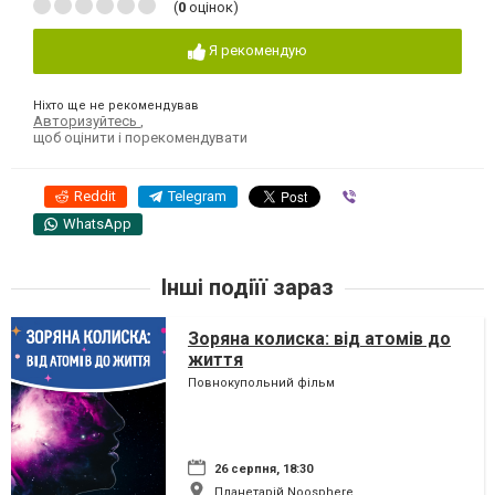
(
0
оцінок)
Я рекомендую
Ніхто ще не рекомендував
Авторизуйтесь
,
щоб оцінити і порекомендувати
Reddit
Telegram
Viber
WhatsApp
Інші подіїї зараз
Зоряна колиска: від атомів до
життя
Повнокупольний фільм
26 серпня, 18:30
Планетарій Noosphere