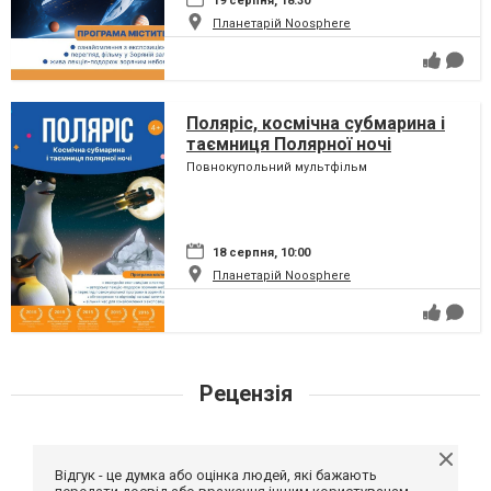
19 серпня, 18:30
Планетарій Noosphere
Поляріс, космічна субмарина і
таємниця Полярної ночі
Повнокупольний мультфільм
18 серпня, 10:00
Планетарій Noosphere
Рецензія
Відгук - це думка або оцінка людей, які бажають