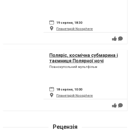
19 серпня, 18:30
Планетарій Noosphere
Поляріс, космічна субмарина і
таємниця Полярної ночі
Повнокупольний мультфільм
18 серпня, 10:00
Планетарій Noosphere
Рецензія