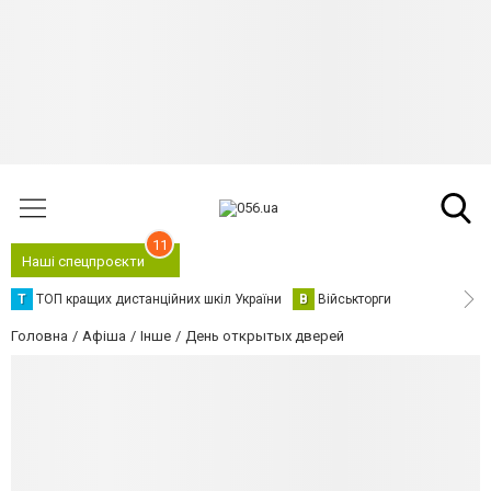
11
Наші спецпроєкти
Т
ТОП кращих дистанційних шкіл України
В
Військторги
Головна
Афіша
Інше
День открытых дверей