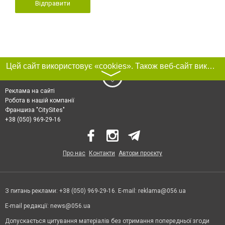
Відправити
Цей сайт використовує «cookies». Також веб-сайт використовує інтернет-сервіс для збору технічних даних стосовно відвідувачів з метою отримання маркетингової та статистичної інформації. Умови обробки даних відвідувачів сайту див.
〉
Реклама на сайті
Робота в нашій компанії
Франшиза "CitySites"
+38 (050) 969-29-16
Про нас
Контакти
Автори проєкту
З питань реклами: +38 (050) 969-29-16. E-mail:
reklama@056.ua
E-mail редакції:
news@056.ua
Допускається цитування матеріалів без отримання попередньої згоди