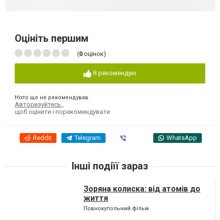
Оцініть першим
(
0
оцінок)
Я рекомендую
Ніхто ще не рекомендував
Авторизуйтесь
,
щоб оцінити і порекомендувати
Reddit
Telegram
Viber
WhatsApp
Інші подіїї зараз
Зоряна колиска: від атомів до
життя
Повнокупольний фільм