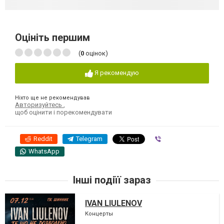
Оцініть першим
(
0
оцінок)
Я рекомендую
Ніхто ще не рекомендував
Авторизуйтесь
,
щоб оцінити і порекомендувати
Reddit
Telegram
Viber
WhatsApp
Інші подіїї зараз
IVAN LIULENOV
Концерты