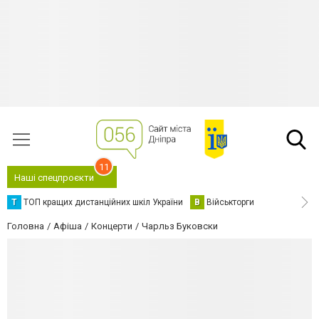
11
Наші спецпроєкти
Т
ТОП кращих дистанційних шкіл України
В
Військторги
Головна
Афіша
Концерти
Чарльз Буковски