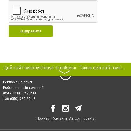
Відправити
Цей сайт використовує «cookies». Також веб-сайт використовує інтернет-сервіс для збору технічних даних стосовно відвідувачів з метою отримання маркетингової та статистичної інформації. Умови обробки даних відвідувачів сайту див.
〉
Реклама на сайті
Робота в нашій компанії
Франшиза "CitySites"
+38 (050) 969-29-16
Про нас
Контакти
Автори проєкту