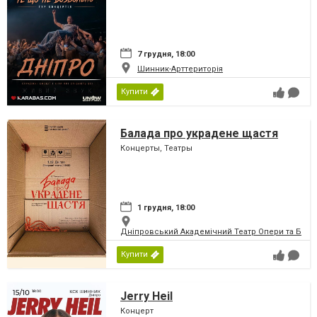
7 грудня, 18:00
Шинник-Арттериторія
Купити
Балада про украдене щастя
Концерты, Театры
1 грудня, 18:00
Дніпровський Академічний Театр Опери та Бале
Купити
Jerry Heil
Концерт