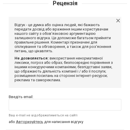
Рецензія
Відгук - це думка або оцінка людей, які бажають
передати досвід або враження іншим користувачам
нашого сайту з обов'язковою аргументацією
залишеного відгука. Це допоможе багатьом прийняти
правильне рішення. Коментарі призначені для
спілкування та обговорення, а також для роз'яснення
питань, що цікавлять.
Не дозволяється:
використання ненормативної
лексики, погроз або образ; безпосереднє порівняння з
іншими конкуруючими компаніями; безпідставні заяви,
що ображають діяльність компанії і / або її послуги;
розміщення посилань на сторонні інтернет-ресурси;
реклама та самореклама.
Введіть email:
Ваш e-mail не відображатиметься на сайті
або
Авторизуйтесь
для написання відгуку