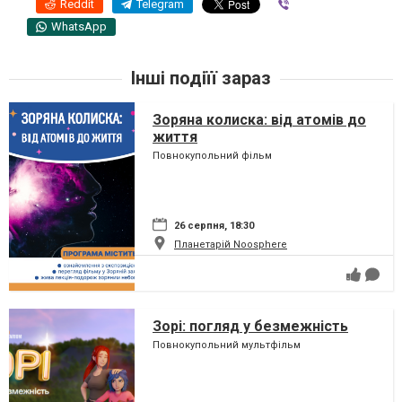
Reddit
Telegram
Viber
WhatsApp
Інші подіїї зараз
Зоряна колиска: від атомів до
життя
Повнокупольний фільм
26 серпня, 18:30
Планетарій Noosphere
Зорі: погляд у безмежність
Повнокупольний мультфільм