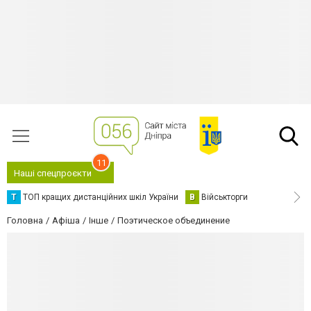
11
Наші спецпроєкти
Т
ТОП кращих дистанційних шкіл України
В
Військторги
Головна
Афіша
Інше
Поэтическое объединение