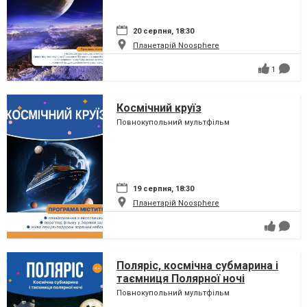
20 серпня, 18:30
Планетарій Noosphere
1
Космічний круїз
Повнокупольний мультфільм
19 серпня, 18:30
Планетарій Noosphere
Поляріс, космічна субмарина і
таємниця Полярної ночі
Повнокупольний мультфільм