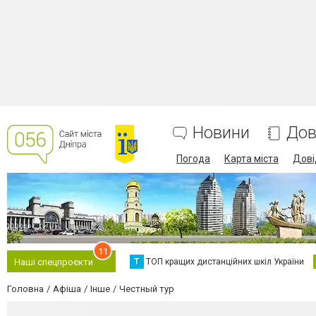
Новини
Дов
Погода
Карта міста
Дові
11
Т
ТОП кращих дистанційних шкіл України
Наші спецпроєкти
Головна
Афіша
Інше
Честный тур