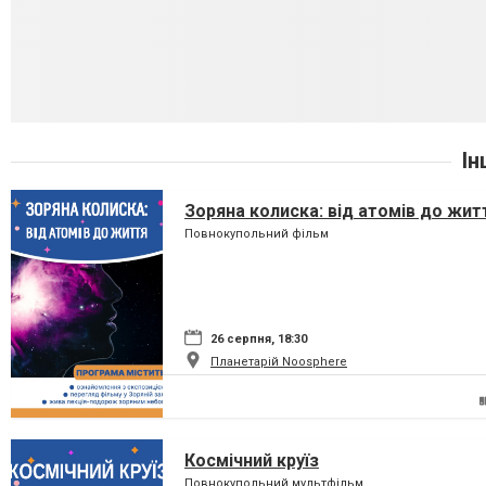
Ін
Зоряна колиска: від атомів до жит
Повнокупольний фільм
26 серпня, 18:30
Планетарій Noosphere
Космічний круїз
Повнокупольний мультфільм