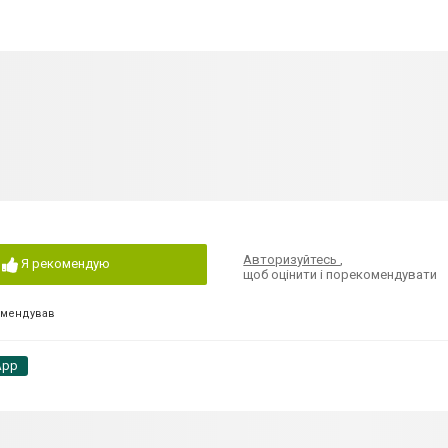
Авторизуйтесь
,
Я рекомендую
щоб оцінити і порекомендувати
омендував
App