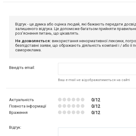
Відгук - це думка або оцінка людей, які бажають передати дос
залишеного відгука. Це допоможе багатьом прийняти правильне 
роз'яснення питань, що цікавлять.
Не дозволяється:
використання ненормативної лексики, погро
безпідставні заяви, що ображають діяльність компанії і / або її
самореклама.
Введіть email:
Ваш e-mail не відображатиметься на сайті
Актуальність
0/12
Повнота інформації
0/12
Враження
0/12
Відгук: