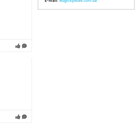
E-mail:
ed@citysites.com.ua