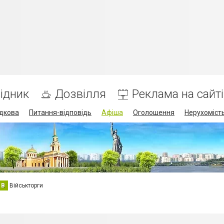
ідник
Дозвілля
Реклама на сайті
дкова
Питання-відповідь
Афіша
Оголошення
Нерухоміст
В
Військторги