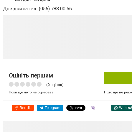
Довідки за тел.: (056) 788 00 56
Оцініть першим
(
0
оцінок)
Ніхто ще не рек
Поки ще ніхто не оцінював
Reddit
Telegram
Viber
Whats