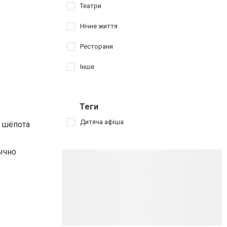
Театри
Нічне життя
Ресторани
Інше
Теги
Дитяча афіша
о шёпота
ычно