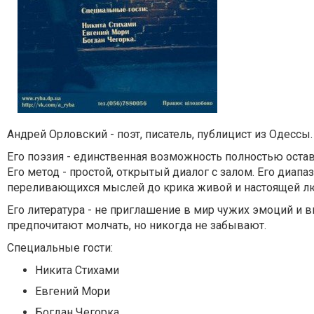
Андрей Орловский - поэт, писатель, публицист из Одессы.
Его поэзия - единственная возможность полностью остав
Его метод - простой, открытый диалог с залом. Его диапа
переливающихся мыслей до крика живой и настоящей л
Его литература - не приглашение в мир чужих эмоций и в
предпочитают молчать, но никогда не забывают.
Специальные гости:
Никита Стихами
Евгений Мори
Богдан Чегорка