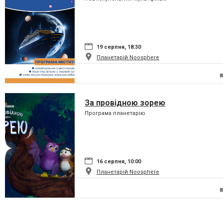
19 серпня, 18:30
Планетарій Noosphere
За провідною зорею
Програма планетарію
16 серпня, 10:00
Планетарій Noosphere