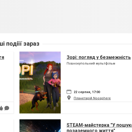
ші подіїї зараз
тя
Зорі: погляд у безмежність
Повнокупольний мультфільм
22 серпня, 17:00
Планетарій Noosphere
STEAM-майстерка "У пошук
позаземного життя"