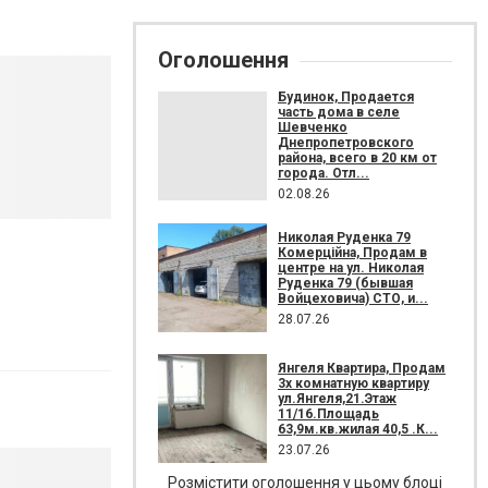
Оголошення
Будинок, Продается
часть дома в селе
Шевченко
Днепропетровского
района, всего в 20 км от
города. Отл...
02.08.26
Николая Руденка 79
Комерційна, Продам в
центре на ул. Николая
Руденка 79 (бывшая
Войцеховича) СТО, и...
28.07.26
Янгеля Квартира, Продам
3х комнатную квартиру
ул.Янгеля,21.Этаж
11/16.Площадь
63,9м.кв.жилая 40,5 .К...
23.07.26
Розмістити оголошення у цьому блоці