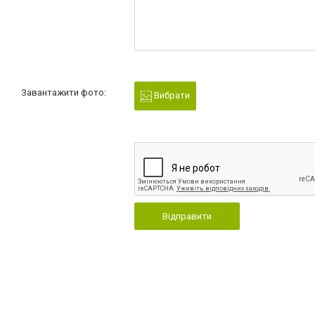
Завантажити фото:
Вибрати
Відправити