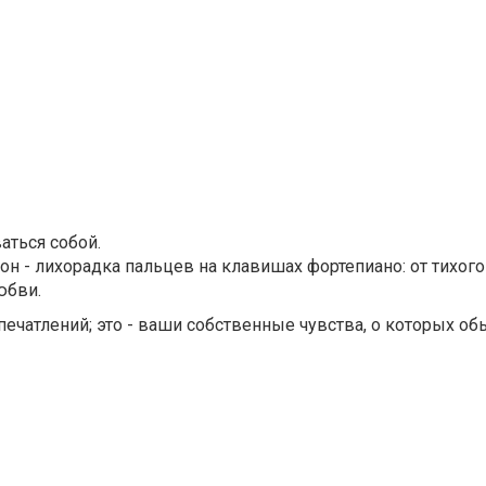
аться собой.
зон - лихорадка пальцев на клавишах фортепиано: от тихог
юбви.
печатлений; это - ваши собственные чувства, о которых об