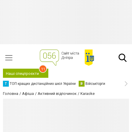
11
Наші спецпроєкти
Т
ТОП кращих дистанційних шкіл України
В
Військторги
Головна
Афіша
Активний відпочинок
Karaoke