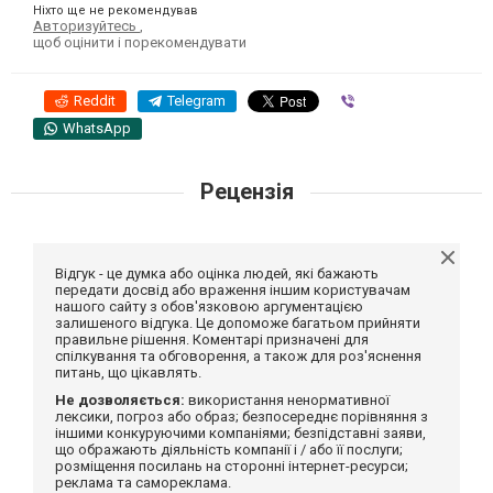
Ніхто ще не рекомендував
Авторизуйтесь
,
щоб оцінити і порекомендувати
Reddit
Telegram
Viber
WhatsApp
Рецензія
Відгук - це думка або оцінка людей, які бажають
передати досвід або враження іншим користувачам
нашого сайту з обов'язковою аргументацією
залишеного відгука. Це допоможе багатьом прийняти
правильне рішення. Коментарі призначені для
спілкування та обговорення, а також для роз'яснення
питань, що цікавлять.
Не дозволяється:
використання ненормативної
лексики, погроз або образ; безпосереднє порівняння з
іншими конкуруючими компаніями; безпідставні заяви,
що ображають діяльність компанії і / або її послуги;
розміщення посилань на сторонні інтернет-ресурси;
реклама та самореклама.