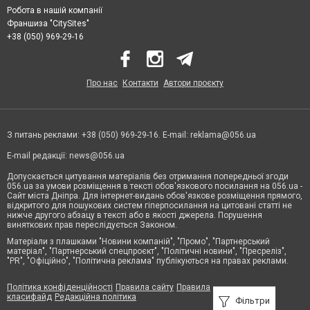
Робота в нашій компанії
Франшиза "CitySites"
+38 (050) 969-29-16
Про нас
Контакти
Автори проєкту
З питань реклами: +38 (050) 969-29-16. E-mail:
reklama@056.ua
E-mail редакції:
news@056.ua
Допускається цитування матеріалів без отримання попередньої згоди
056.ua за умови розміщення в тексті обов'язкового посилання на 056.ua -
Сайт міста Дніпра. Для інтернет-видань обов'язкове розміщення прямого,
відкритого для пошукових систем гіперпосилання на цитовані статті не
нижче другого абзацу в тексті або в якості джерела. Порушення
виняткових прав переслідується Законом.
Матеріали з плашками "Новини компаній", "Промо", "Партнерський
матеріал", "Партнерський спецпроєкт", "Політичні новини", "Пресреліз",
"PR", "Офіційно", "Політична реклама" публікуються на правах реклами.
Політика конфіденційності
Правила сайту
Правила
класифайд
Редакційна політика
Фільтри