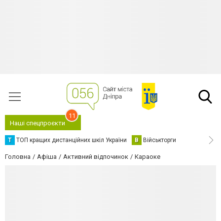
11
Наші спецпроєкти
Т
ТОП кращих дистанційних шкіл України
В
Військторги
Головна
Афіша
Активний відпочинок
Караоке