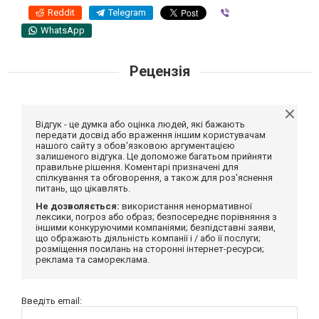
Reddit
Telegram
Viber
WhatsApp
Рецензія
Відгук - це думка або оцінка людей, які бажають
передати досвід або враження іншим користувачам
нашого сайту з обов'язковою аргументацією
залишеного відгука. Це допоможе багатьом прийняти
правильне рішення. Коментарі призначені для
спілкування та обговорення, а також для роз'яснення
питань, що цікавлять.
Не дозволяється:
використання ненормативної
лексики, погроз або образ; безпосереднє порівняння з
іншими конкуруючими компаніями; безпідставні заяви,
що ображають діяльність компанії і / або її послуги;
розміщення посилань на сторонні інтернет-ресурси;
реклама та самореклама.
Введіть email: