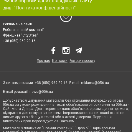
Умови обробки даних відвідувачів сайту
див.
"Політика конфіденційності"
Реклама на сайті
Робота в нашій компанії
Франшиза "CitySites"
+38 (050) 969-29-16
Про нас
Контакти
Автори проєкту
З питань реклами: +38 (050) 969-29-16. E-mail:
reklama@056.ua
E-mail редакції:
news@056.ua
Допускається цитування матеріалів без отримання попередньої згоди
056.ua за умови розміщення в тексті обов'язкового посилання на 056.ua -
Сайт міста Дніпра. Для інтернет-видань обов'язкове розміщення прямого,
відкритого для пошукових систем гіперпосилання на цитовані статті не
нижче другого абзацу в тексті або в якості джерела. Порушення
виняткових прав переслідується Законом.
Матеріали з плашками "Новини компаній", "Промо", "Партнерський