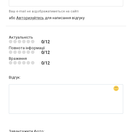
Ваш e-mail не відображатиметься на сайті
або
Авторизуйтесь
для написання відгуку
Актуальність
0/12
Повнота інформації
0/12
Враження
0/12
Відгук:
Завантажити фото: