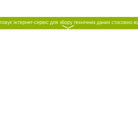
〉
нас :
и
Автори проєкту
ування матеріалів без отримання попередньої згоди 056.ua за умови розміще
силання на 056.ua - Сайт міста Дніпра. Для інтернет-видань обов'язкове роз
шукових систем гіперпосилання на цитовані статті не нижче другого абзацу в
Порушення виняткових прав переслідується Законом.
ками "Новини компаній", "Промо", "Партнерський матеріал", "Партнерський спе
", "Пресреліз", "PR", "Офіційно", "Політична реклама" публікуються на правах 