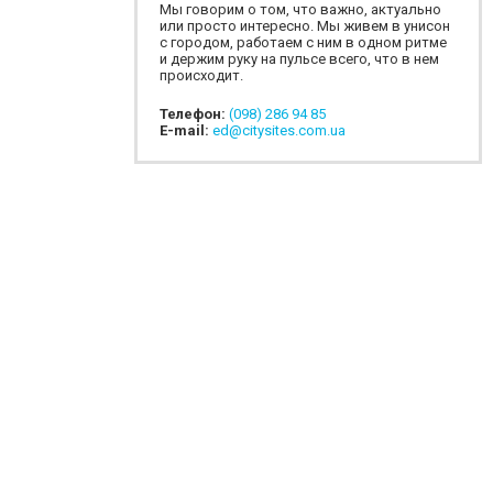
Мы говорим о том, что важно, актуально
или просто интересно. Мы живем в унисон
с городом, работаем с ним в одном ритме
и держим руку на пульсе всего, что в нем
происходит.
Телефон:
(098) 286 94 85
E-mail:
ed@citysites.com.ua