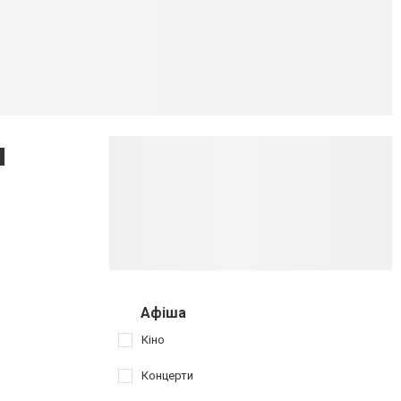
я
Афіша
Кіно
Концерти