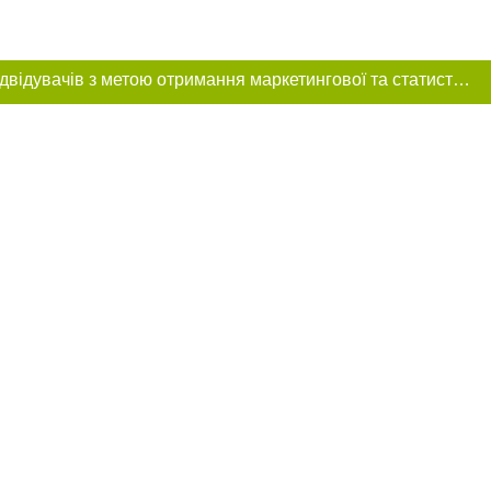
Цей сайт використовує «cookies». Також веб-сайт використовує інтернет-сервіс для збору технічних даних стосовно відвідувачів з метою отримання маркетингової та статистичної інформації. Умови обробки даних відвідувачів сайту див.
ння в тексті
міщення прямого,
 тексті або в
цпроєкт",
реклами.