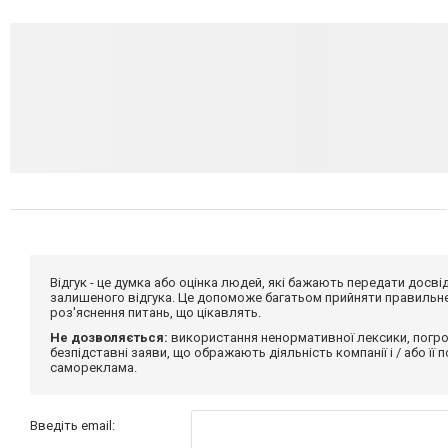
Відгук - це думка або оцінка людей, які бажають передати дос
залишеного відгука. Це допоможе багатьом прийняти правильне 
роз'яснення питань, що цікавлять.
Не дозволяється:
використання ненормативної лексики, погро
безпідставні заяви, що ображають діяльність компанії і / або її
самореклама.
Введіть email: