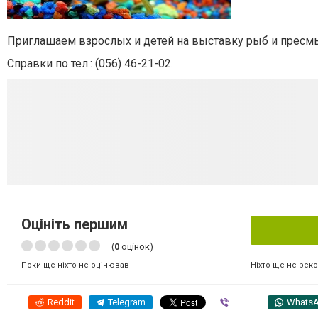
Приглашаем взрослых и детей на выставку рыб и пресм
Справки по тел.: (056)
46-21-02
.
Оцініть першим
(
0
оцінок)
Ніхто ще не рек
Поки ще ніхто не оцінював
Reddit
Telegram
Viber
Whats