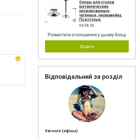
Опоры для столов
металлические
хромированные,
чугунные, нержавейка.
Подстолья.
04.08.26
Розмістити оголошення у цьому блоці
Додати
Відповідальний за розділ
Євгенія (афіша)