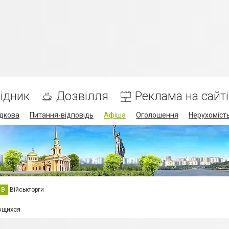
ідник
Дозвілля
Реклама на сайті
дкова
Питання-відповідь
Афіша
Оголошення
Нерухоміст
В
Військторги
ющихся