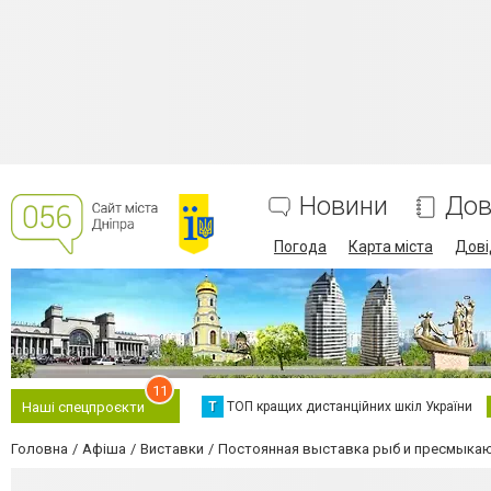
Новини
Дов
Погода
Карта міста
Дові
11
Т
ТОП кращих дистанційних шкіл України
Наші спецпроєкти
Головна
Афіша
Виставки
Постоянная выставка рыб и пресмыка