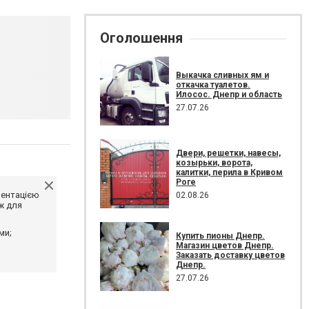
Оголошення
Выкачка сливных ям и
откачка туалетов.
Илосос. Днепр и область
27.07.26
Двери, решетки, навесы,
козырьки, ворота,
калитки, перила в Кривом
Роге
ментацією
02.08.26
ж для
ми;
Купить пионы Днепр.
Магазин цветов Днепр.
Заказать доставку цветов
Днепр.
27.07.26