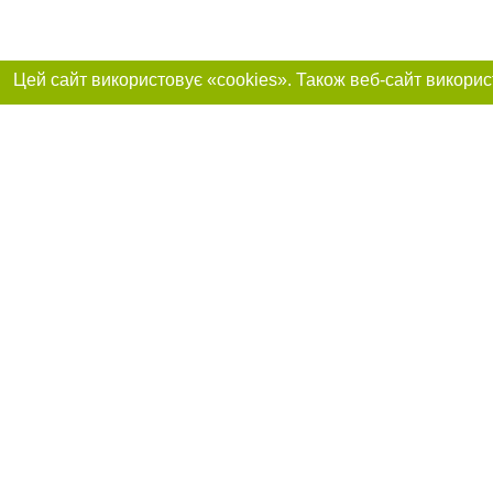
Реклама на сайті
Приєднуйтесь до 
Робота в нашій компанії
Франшиза "CitySites"
Про нас
Контакт
+38 (050) 969-29-16
З питань реклами: +38 (050) 969-29-16. E-mail:
Допускається цит
reklama@056.ua
обов'язкового по
відкритого для по
якості джерела. 
E-mail редакції:
news@056.ua
Матеріали з плаш
"Політичні новини