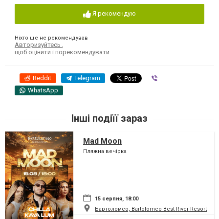
Я рекомендую
Ніхто ще не рекомендував
Авторизуйтесь
,
щоб оцінити і порекомендувати
Reddit
Telegram
Viber
WhatsApp
Інші подіїї зараз
Mad Moon
Пляжна вечірка
15 серпня, 18:00
Бартоломео, Bartolomeo Best River Resort