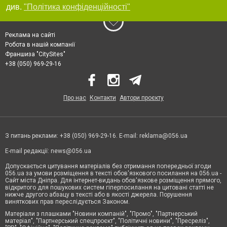
див.
"Політика конфіденційності"
Реклама на сайті
Робота в нашій компанії
Франшиза "CitySites"
+38 (050) 969-29-16
Про нас
Контакти
Автори проєкту
З питань реклами: +38 (050) 969-29-16. E-mail:
reklama@056.ua
E-mail редакції:
news@056.ua
Допускається цитування матеріалів без отримання попередньої згоди
056.ua за умови розміщення в тексті обов'язкового посилання на 056.ua -
Сайт міста Дніпра. Для інтернет-видань обов'язкове розміщення прямого,
відкритого для пошукових систем гіперпосилання на цитовані статті не
нижче другого абзацу в тексті або в якості джерела. Порушення
виняткових прав переслідується Законом.
Матеріали з плашками "Новини компаній", "Промо", "Партнерський
матеріал", "Партнерський спецпроєкт", "Політичні новини", "Пресреліз",