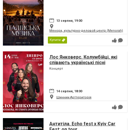
13 серпня, 19:00
Менора, культурно-деловой центр (Menorah)
Купити
Лос Янковерс. Колумбійці, які
співають українські пісні
Концерт
14 серпня, 18:00
Шинник-Арттериторія
Антитіла. Echo fest х Kyiv Car
Fest: on tour