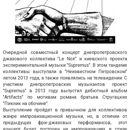
Очередной совместный концерт днепропетровского
джазового коллектива "Le Noir" и киевского проекта
экспериментальной музыки "Supremus". В этом тандеме
коллективы выступали в "Неизвестном Петровском"
летом 2013 года, а также появлялись на телевидении.
С
участием днепропетровских музыкантов проект
"Supremus" в 2013 году выпустил дебютный альбом
"Artifacts" по мотивам романа братьев Стругацких
"Пикник на обочине".
Выступление пройдет в привычном для коллективов
жанре импровизационной музыки, но, в отличии от
предыдущих фри-джазовых перформансов, этот
концерт будет построен на импровизациях в стиле