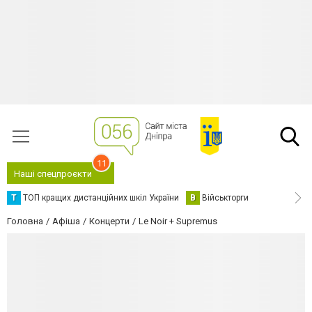
11
Наші спецпроєкти
Т
ТОП кращих дистанційних шкіл України
В
Військторги
Головна
Афіша
Концерти
Le Noir + Supremus