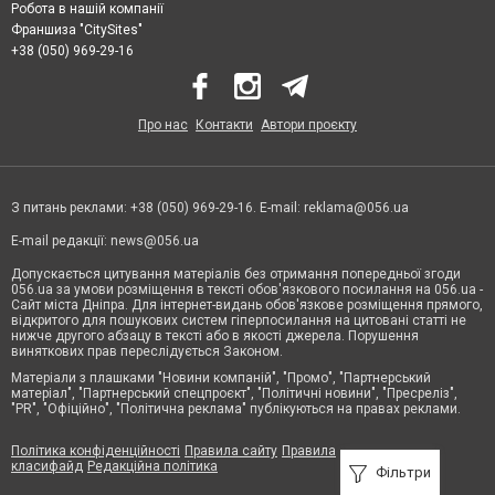
Робота в нашій компанії
Франшиза "CitySites"
+38 (050) 969-29-16
Про нас
Контакти
Автори проєкту
З питань реклами: +38 (050) 969-29-16. E-mail:
reklama@056.ua
E-mail редакції:
news@056.ua
Допускається цитування матеріалів без отримання попередньої згоди
056.ua за умови розміщення в тексті обов'язкового посилання на 056.ua -
Сайт міста Дніпра. Для інтернет-видань обов'язкове розміщення прямого,
відкритого для пошукових систем гіперпосилання на цитовані статті не
нижче другого абзацу в тексті або в якості джерела. Порушення
виняткових прав переслідується Законом.
Матеріали з плашками "Новини компаній", "Промо", "Партнерський
матеріал", "Партнерський спецпроєкт", "Політичні новини", "Пресреліз",
"PR", "Офіційно", "Політична реклама" публікуються на правах реклами.
Політика конфіденційності
Правила сайту
Правила
класифайд
Редакційна політика
Фільтри