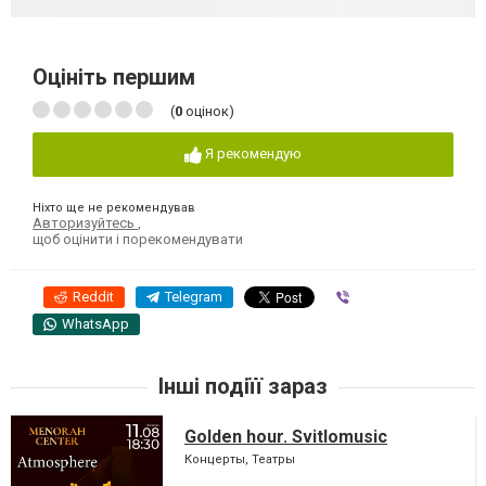
Оцініть першим
(
0
оцінок)
Я рекомендую
Ніхто ще не рекомендував
Авторизуйтесь
,
щоб оцінити і порекомендувати
Reddit
Telegram
Viber
WhatsApp
Інші подіїї зараз
Golden hour. Svitlomusic
Концерты, Театры