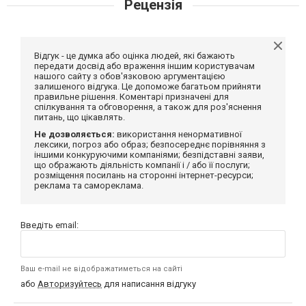
Рецензія
Відгук - це думка або оцінка людей, які бажають
передати досвід або враження іншим користувачам
нашого сайту з обов'язковою аргументацією
залишеного відгука. Це допоможе багатьом прийняти
правильне рішення. Коментарі призначені для
спілкування та обговорення, а також для роз'яснення
питань, що цікавлять.
Не дозволяється:
використання ненормативної
лексики, погроз або образ; безпосереднє порівняння з
іншими конкуруючими компаніями; безпідставні заяви,
що ображають діяльність компанії і / або її послуги;
розміщення посилань на сторонні інтернет-ресурси;
реклама та самореклама.
Введіть email:
Ваш e-mail не відображатиметься на сайті
або
Авторизуйтесь
для написання відгуку