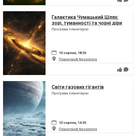
Галактика Чумацький Шлях:
зорі, туманності та чорні діри
Програма планетарію
10 серпня, 18:30
Планетарій Noosphere
Світи газових гігантів
Програма планетарію
10 серпня, 14:30
Планетарій Noosphere