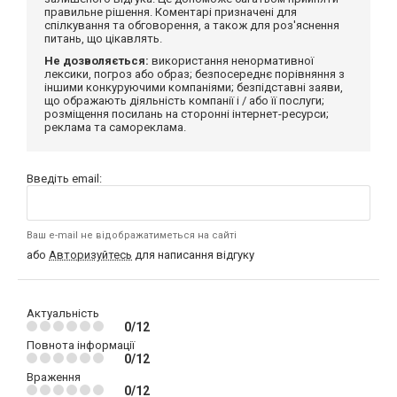
правильне рішення. Коментарі призначені для
спілкування та обговорення, а також для роз'яснення
питань, що цікавлять.
Не дозволяється:
використання ненормативної
лексики, погроз або образ; безпосереднє порівняння з
іншими конкуруючими компаніями; безпідставні заяви,
що ображають діяльність компанії і / або її послуги;
розміщення посилань на сторонні інтернет-ресурси;
реклама та самореклама.
Введіть email:
Ваш e-mail не відображатиметься на сайті
або
Авторизуйтесь
для написання відгуку
Актуальність
0/12
Повнота інформації
0/12
Враження
0/12