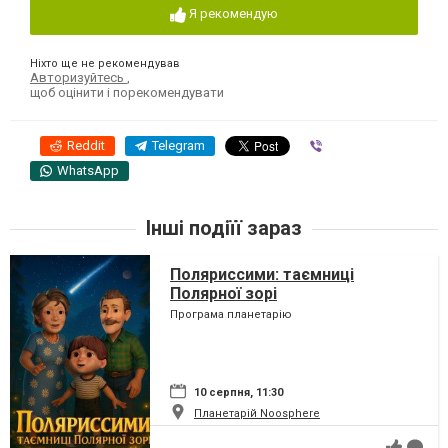
Я рекомендую
Ніхто ще не рекомендував
Авторизуйтесь
,
щоб оцінити і порекомендувати
Reddit
Telegram
Viber
WhatsApp
Інші подіїї зараз
Поляриссими: таємниці
Полярної зорі
Програма планетарію
10 серпня, 11:30
Планетарій Noosphere