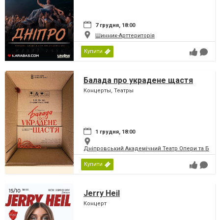
7 грудня, 18:00
Шинник-Арттериторія
Купити
Балада про украдене щастя
Концерты, Театры
1 грудня, 18:00
Дніпровський Академічний Театр Опери та Бале
Купити
Jerry Heil
Концерт