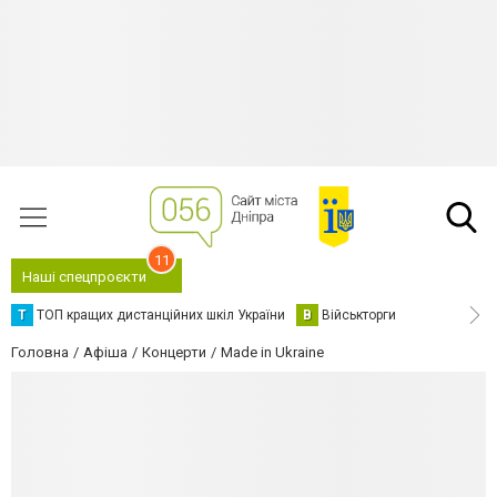
11
Наші спецпроєкти
Т
ТОП кращих дистанційних шкіл України
В
Військторги
Головна
Афіша
Концерти
Made in Ukraine