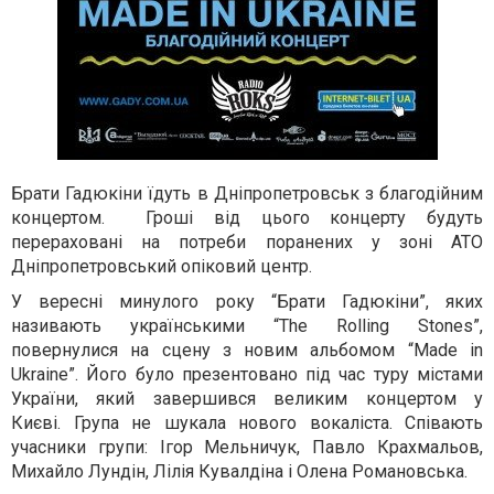
​Брати Гадюкіни їдуть в Дніпропетровськ з благодійним
концертом​. Гроші від цього концерту будуть
перераховані на потреби поранених у зоні АТО
Дніпропетровський опіковий центр.
У вересні минулого року “Брати Гадюкіни”, яких
називають українськими “The Rolling Stones”,
повернулися на сцену з новим альбомом “Made in
Ukraine”. Його було презентовано під час туру містами
України, який завершився великим концертом у
Києві. Група не шукала нового вокаліста. Співають
учасники групи: Ігор Мельничук, Павло Крахмальов,
Михайло Лундін, Лілія Кувалдіна і Олена Романовська.