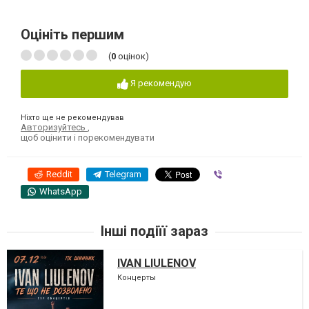
Оцініть першим
(
0
оцінок)
Я рекомендую
Ніхто ще не рекомендував
Авторизуйтесь
,
щоб оцінити і порекомендувати
Reddit
Telegram
Viber
WhatsApp
Інші подіїї зараз
IVAN LIULENOV
Концерты