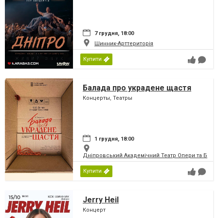
7 грудня, 18:00
Шинник-Арттериторія
Купити
Балада про украдене щастя
Концерты, Театры
1 грудня, 18:00
Дніпровський Академічний Театр Опери та Бале
Купити
Jerry Heil
Концерт