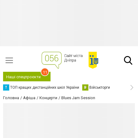
11
Наші спецпроєкти
Т
ТОП кращих дистанційних шкіл України
В
Військторги
Головна
Афіша
Концерти
Blues Jam Session