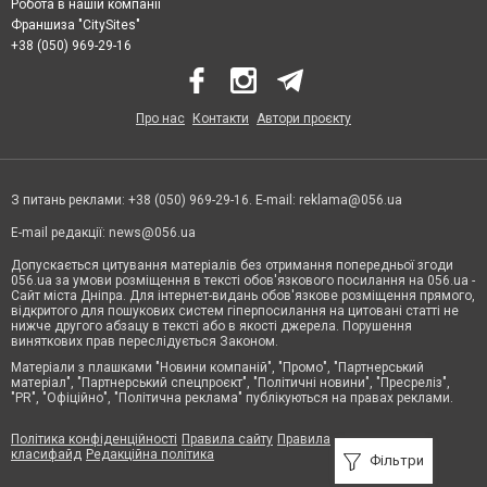
Робота в нашій компанії
Франшиза "CitySites"
+38 (050) 969-29-16
Про нас
Контакти
Автори проєкту
З питань реклами: +38 (050) 969-29-16. E-mail:
reklama@056.ua
E-mail редакції:
news@056.ua
Допускається цитування матеріалів без отримання попередньої згоди
056.ua за умови розміщення в тексті обов'язкового посилання на 056.ua -
Сайт міста Дніпра. Для інтернет-видань обов'язкове розміщення прямого,
відкритого для пошукових систем гіперпосилання на цитовані статті не
нижче другого абзацу в тексті або в якості джерела. Порушення
виняткових прав переслідується Законом.
Матеріали з плашками "Новини компаній", "Промо", "Партнерський
матеріал", "Партнерський спецпроєкт", "Політичні новини", "Пресреліз",
"PR", "Офіційно", "Політична реклама" публікуються на правах реклами.
Політика конфіденційності
Правила сайту
Правила
класифайд
Редакційна політика
Фільтри