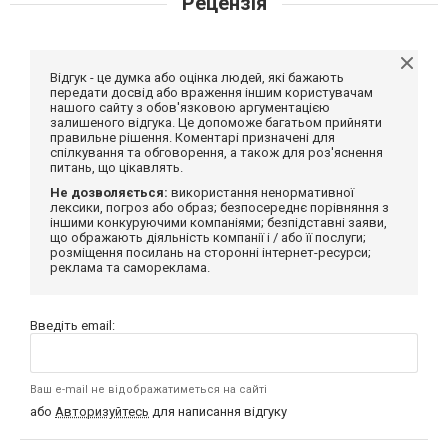
Рецензія
Відгук - це думка або оцінка людей, які бажають
передати досвід або враження іншим користувачам
нашого сайту з обов'язковою аргументацією
залишеного відгука. Це допоможе багатьом прийняти
правильне рішення. Коментарі призначені для
спілкування та обговорення, а також для роз'яснення
питань, що цікавлять.
Не дозволяється:
використання ненормативної
лексики, погроз або образ; безпосереднє порівняння з
іншими конкуруючими компаніями; безпідставні заяви,
що ображають діяльність компанії і / або її послуги;
розміщення посилань на сторонні інтернет-ресурси;
реклама та самореклама.
Введіть email:
Ваш e-mail не відображатиметься на сайті
або
Авторизуйтесь
для написання відгуку