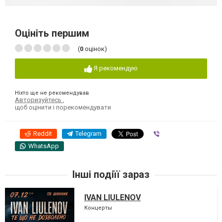
Оцініть першим
(
0
оцінок)
Я рекомендую
Ніхто ще не рекомендував
Авторизуйтесь
,
щоб оцінити і порекомендувати
Reddit
Telegram
Viber
WhatsApp
Інші подіїї зараз
IVAN LIULENOV
Концерты