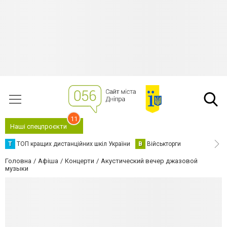
11
Наші спецпроєкти
Т
ТОП кращих дистанційних шкіл України
В
Військторги
Головна
Афіша
Концерти
Акустический вечер джазовой
музыки