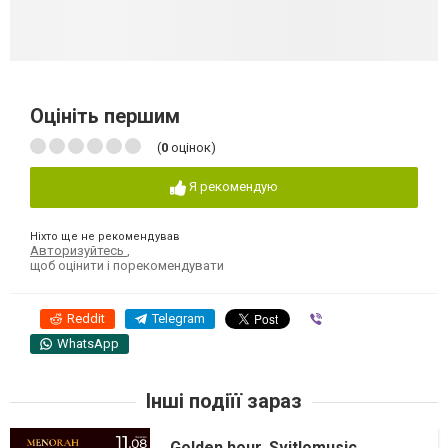
Оцініть першим
(
0
оцінок)
Я рекомендую
Ніхто ще не рекомендував
Авторизуйтесь
,
щоб оцінити і порекомендувати
Reddit
Telegram
Viber
WhatsApp
Інші подіїї зараз
Golden hour. Svitlomusic