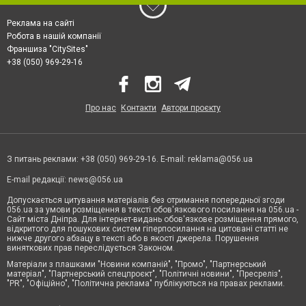
Реклама на сайті
Робота в нашій компанії
Франшиза "CitySites"
+38 (050) 969-29-16
Про нас
Контакти
Автори проєкту
З питань реклами: +38 (050) 969-29-16. E-mail:
reklama@056.ua
E-mail редакції:
news@056.ua
Допускається цитування матеріалів без отримання попередньої згоди
056.ua за умови розміщення в тексті обов'язкового посилання на 056.ua -
Сайт міста Дніпра. Для інтернет-видань обов'язкове розміщення прямого,
відкритого для пошукових систем гіперпосилання на цитовані статті не
нижче другого абзацу в тексті або в якості джерела. Порушення
виняткових прав переслідується Законом.
Матеріали з плашками "Новини компаній", "Промо", "Партнерський
матеріал", "Партнерський спецпроєкт", "Політичні новини", "Пресреліз",
"PR", "Офіційно", "Політична реклама" публікуються на правах реклами.