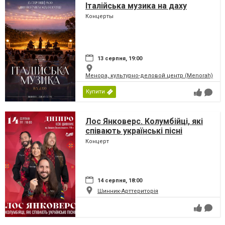
Італійська музика на даху
Концерты
13 серпня, 19:00
Менора, культурно-деловой центр (Menorah)
Купити
Лос Янковерс. Колумбійці, які
співають українські пісні
Концерт
14 серпня, 18:00
Шинник-Арттериторія