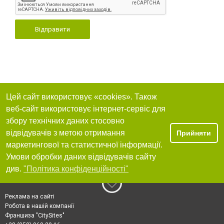
Відправити
Цей сайт використовує «cookies». Також
веб-сайт використовує інтернет-сервіс для
збору технічних даних стосовно
відвідувачів з метою отримання
Прийняти
маркетингової та статистичної інформації.
Умови обробки даних відвідувачів сайту
див.
"Політика конфіденційності"
Реклама на сайті
Робота в нашій компанії
Франшиза "CitySites"