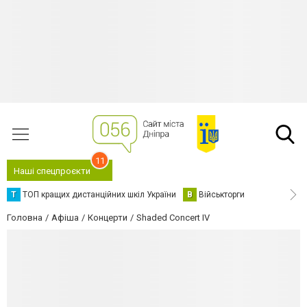
11
Наші спецпроєкти
Т
ТОП кращих дистанційних шкіл України
В
Військторги
Головна
Афіша
Концерти
Shaded Concert IV