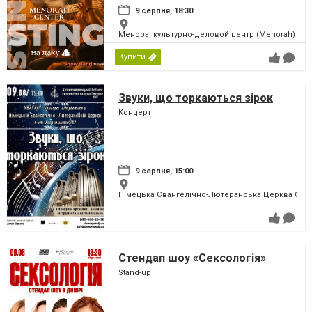
9 серпня, 18:30
Менора, культурно-деловой центр (Menorah)
Купити
Звуки, що торкаються зірок
Концерт
9 серпня, 15:00
Німецька Євангелічно-Лютеранська Церква Святої
Стендап шоу «Сексологія»
Stand-up