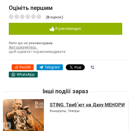
Оцініть першим
(
0
оцінок)
Я рекомендую
Ніхто ще не рекомендував
Авторизуйтесь
,
щоб оцінити і порекомендувати
Reddit
Telegram
Viber
WhatsApp
Інші подіїї зараз
STING. Триб`ют на Даху МЕНОРИ
Концерты, Театры