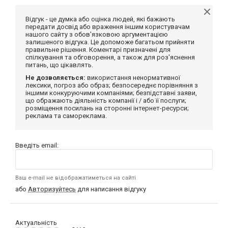
Відгук - це думка або оцінка людей, які бажають
передати досвід або враження іншим користувачам
нашого сайту з обов'язковою аргументацією
залишеного відгука. Це допоможе багатьом прийняти
правильне рішення. Коментарі призначені для
спілкування та обговорення, а також для роз'яснення
питань, що цікавлять.
Не дозволяється:
використання ненормативної
лексики, погроз або образ; безпосереднє порівняння з
іншими конкуруючими компаніями; безпідставні заяви,
що ображають діяльність компанії і / або її послуги;
розміщення посилань на сторонні інтернет-ресурси;
реклама та самореклама.
Введіть email:
Ваш e-mail не відображатиметься на сайті
або
Авторизуйтесь
для написання відгуку
Актуальність