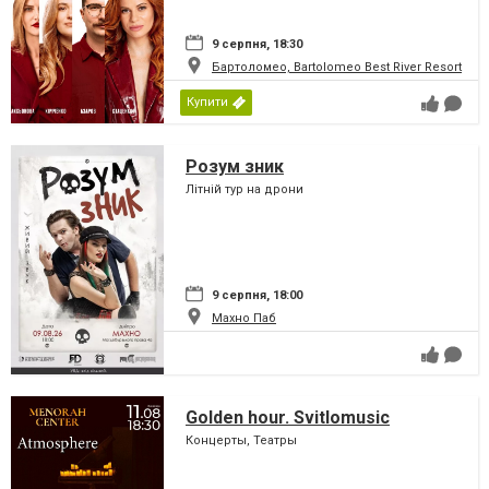
9 серпня, 18:30
Бартоломео, Bartolomeo Best River Resort
Купити
Розум зник
Літній тур на дрони
9 серпня, 18:00
Махно Паб
Golden hour. Svitlomusic
Концерты, Театры