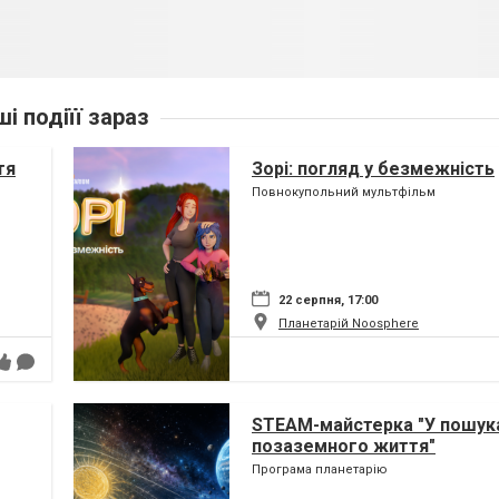
ші подіїї зараз
тя
Зорі: погляд у безмежність
Повнокупольний мультфільм
22 серпня, 17:00
Планетарій Noosphere
STEAM-майстерка "У пошук
позаземного життя"
Програма планетарію