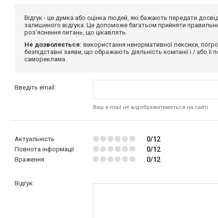
Відгук - це думка або оцінка людей, які бажають передати дос
залишеного відгука. Це допоможе багатьом прийняти правильне 
роз'яснення питань, що цікавлять.
Не дозволяється:
використання ненормативної лексики, погро
безпідставні заяви, що ображають діяльність компанії і / або її
самореклама.
Введіть email:
Ваш e-mail не відображатиметься на сайті
Актуальність
0/12
Повнота інформації
0/12
Враження
0/12
Відгук: