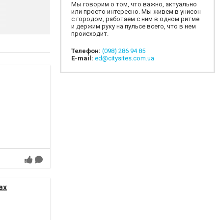
Мы говорим о том, что важно, актуально
или просто интересно. Мы живем в унисон
с городом, работаем с ним в одном ритме
и держим руку на пульсе всего, что в нем
происходит.
Телефон:
(098) 286 94 85
E-mail:
ed@citysites.com.ua
ах