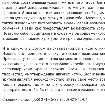
являются достаточными условиями для того, чтобы быт
столь давней истории понимаешь, что мы уже давно не
прошлого. А значит так или иначе возникает необходим
настоящего подчеркнуто скажу о киноклубе «Antreten», 
также продолжает интересовать людей своей возможн
сомнения. Равно как предоставляет возможность услы
Позволю себе процитировать слова мэтра современного 
агрессивное явление культуры…» и при этом одновремен
И в одном, и в другом высказывании речь идет о кино
Именно этот зритель в эпоху тотального позитива сп
Признание у кинозрителя наличия многогранности, разн
кинозрителя, а также его способность требовать «вку
постмодернизма крайне сложно. Сложным является
творчества, не утверждение никаких истин, бессистемн
зрителя является необходимостью иметь свое место вст
Как на экране, так и по эту сторону киноэкрана п
пространстве, чтобы быть сопричастными к изменениям п
Справки по тел.: (056) 371-45-22, (050) 421-13-04.