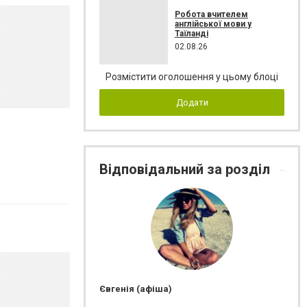
Робота вчителем
англійської мови у
Таїланді
02.08.26
Розмістити оголошення у цьому блоці
Додати
Відповідальний за розділ
Євгенія (афіша)