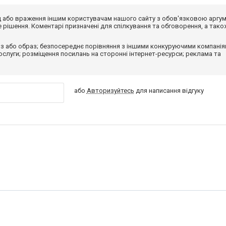
від або враження іншим користувачам нашого сайту з обов'язковою аргу
рішення. Коментарі призначені для спілкування та обговорення, а тако
з або образ; безпосереднє порівняння з іншими конкуруючими компанія
 послуги; розміщення посилань на сторонні інтернет-ресурси; реклама та
або
Авторизуйтесь
для написання відгуку