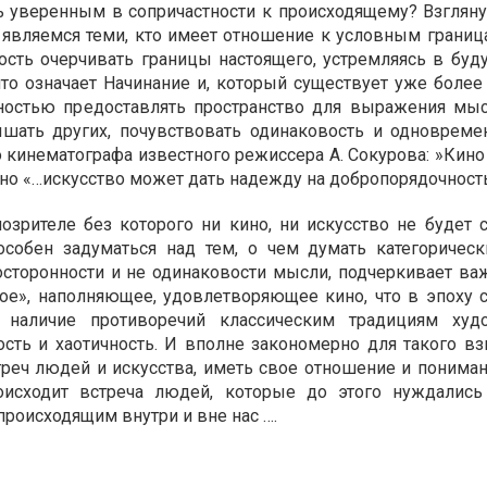
ь уверенным в сопричастности к происходящему? Взгляну
 являемся теми, кто имеет отношение к условным границ
ость очерчивать границы настоящего, устремляясь в буд
что означает Начинание и, который существует уже более 
остью предоставлять пространство для выражения мыс
шать других, почувствовать одинаковость и одновремен
кинематографа известного режиссера А. Сокурова: »Кино
но «…искусство может дать надежду на добропорядочност
зрителе без которого ни кино, ни искусство не будет с
особен задуматься над тем, о чем думать категорически
осторонности и не одинаковости мысли, подчеркивает ва
сное», наполняющее, удовлетворяющее кино, что в эпоху
 наличие противоречий классическим традициям худо
ость и хаотичность. И вполне закономерно для такого в
реч людей и искусства, иметь свое отношение и пониман
роисходит встреча людей, которые до этого нуждалис
роисходящим внутри и вне нас ….