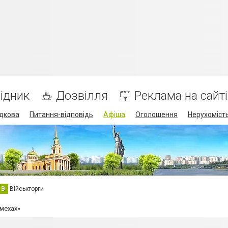
ідник
Дозвілля
Реклама на сайті
дкова
Питання-відповідь
Афіша
Оголошення
Нерухоміст
В
Військторги
мехах»