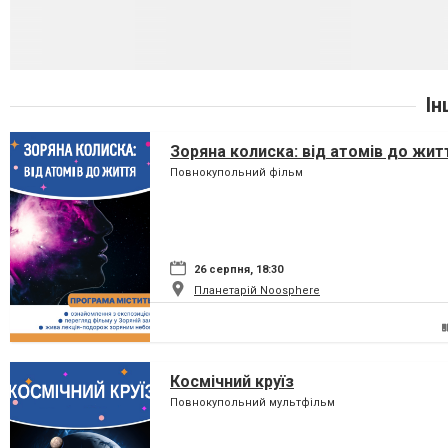
Ін
Зоряна колиска: від атомів до жит
Повнокупольний фільм
26 серпня, 18:30
Планетарій Noosphere
Космічний круїз
Повнокупольний мультфільм