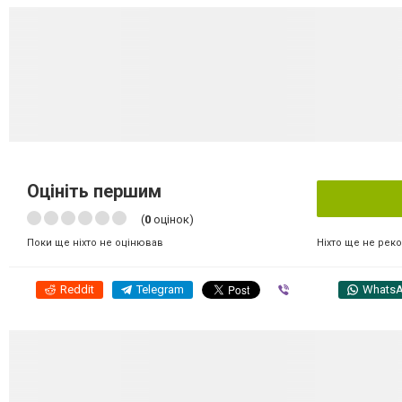
Оцініть першим
(
0
оцінок)
Ніхто ще не рек
Поки ще ніхто не оцінював
Reddit
Telegram
Viber
Whats