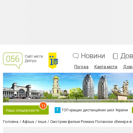
Новини
Дов
Погода
Карта міста
Дові
11
Т
ТОП кращих дистанційних шкіл України
Наші спецпроєкти
Головна
Афіша
Інше
Смотрим фильм Романа Полански «Венера в 