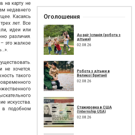
в на карту не
ам недавнего
Оголошення
ущее. Касаясь
трех лет. Все
ли, идеи или
Au pair Іспанія (робота з
но различия.
дітьми)
 – это жалкое
02.08.26
ь…».
уществовать.
 не хочется.
Робота з дітьми в
жность такого
Великої Британії
02.08.26
 современного
жественного
зыскательного
ие искусства.
Стажировка в США
ь в подобном
(Internship USA)
02.08.26