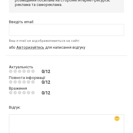
розміщення посилань на сторонні інтернет-ресурси;
реклама та самореклама.
Введіть email:
Ваш e-mail не відображатиметься на сайті
або
Авторизуйтесь
для написання відгуку
Актуальність
0/12
Повнота інформації
0/12
Враження
0/12
Відгук: