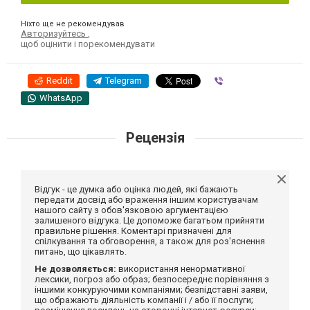
Ніхто ще не рекомендував
Авторизуйтесь
,
щоб оцінити і порекомендувати
Reddit
Telegram
Viber
WhatsApp
Рецензія
Відгук - це думка або оцінка людей, які бажають
передати досвід або враження іншим користувачам
нашого сайту з обов'язковою аргументацією
залишеного відгука. Це допоможе багатьом прийняти
правильне рішення. Коментарі призначені для
спілкування та обговорення, а також для роз'яснення
питань, що цікавлять.
Не дозволяється:
використання ненормативної
лексики, погроз або образ; безпосереднє порівняння з
іншими конкуруючими компаніями; безпідставні заяви,
що ображають діяльність компанії і / або її послуги;