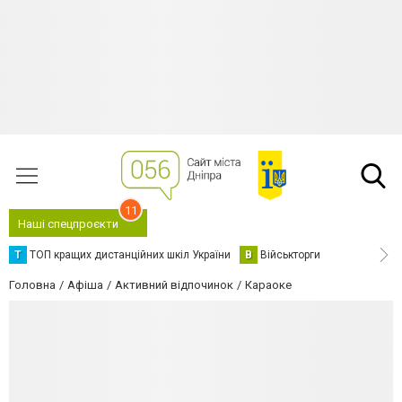
11
Наші спецпроєкти
Т
ТОП кращих дистанційних шкіл України
В
Військторги
Головна
Афіша
Активний відпочинок
Караоке