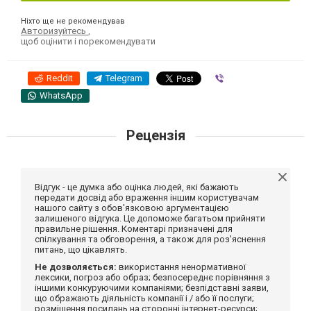
Ніхто ще не рекомендував
Авторизуйтесь
,
щоб оцінити і порекомендувати
Reddit
Telegram
Viber
WhatsApp
Рецензія
Відгук - це думка або оцінка людей, які бажають
передати досвід або враження іншим користувачам
нашого сайту з обов'язковою аргументацією
залишеного відгука. Це допоможе багатьом прийняти
правильне рішення. Коментарі призначені для
спілкування та обговорення, а також для роз'яснення
питань, що цікавлять.
Не дозволяється:
використання ненормативної
лексики, погроз або образ; безпосереднє порівняння з
іншими конкуруючими компаніями; безпідставні заяви,
що ображають діяльність компанії і / або її послуги;
розміщення посилань на сторонні інтернет-ресурси;