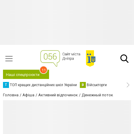
11
Наші спецпроєкти
Т
ТОП кращих дистанційних шкіл України
В
Військторги
Головна
Афіша
Активний відпочинок
Денежный поток