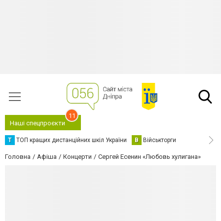
11
Наші спецпроєкти
Т
ТОП кращих дистанційних шкіл України
В
Військторги
Головна
Афіша
Концерти
Сергей Есенин «Любовь хулигана»