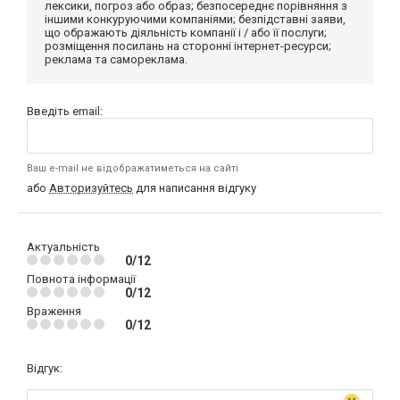
лексики, погроз або образ; безпосереднє порівняння з
іншими конкуруючими компаніями; безпідставні заяви,
що ображають діяльність компанії і / або її послуги;
розміщення посилань на сторонні інтернет-ресурси;
реклама та самореклама.
Введіть email:
Ваш e-mail не відображатиметься на сайті
або
Авторизуйтесь
для написання відгуку
Актуальність
0/12
Повнота інформації
0/12
Враження
0/12
Відгук: