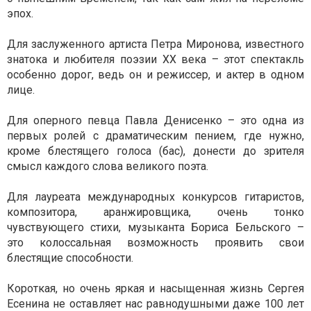
эпох.
Для заслуженного артиста Петра Миронова, известного
знатока и любителя поэзии ХХ века – этот спектакль
особенно дорог, ведь он и режиссер, и актер в одном
лице.
Для оперного певца Павла Денисенко – это одна из
первых ролей с драматическим пением, где нужно,
кроме блестящего голоса (бас), донести до зрителя
смысл каждого слова великого поэта.
Для лауреата международных конкурсов гитаристов,
композитора, аранжировщика, очень тонко
чувствующего стихи, музыканта Бориса Бельского –
это колоссальная возможность проявить свои
блестящие способности.
Короткая, но очень яркая и насыщенная жизнь Сергея
Есенина не оставляет нас равнодушными даже 100 лет