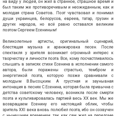
на виду у людей, он жил в странное, страшное время и
был таким же противоречивым и неожиданным, как и
молодая страна Советов.. Поэт чувствовал и понимал
души украинцев, белорусов, евреев, татар, грузин и
других народов, но всё равно оставался великим
поэтом Сергеем Есениным!
Великолепные артисты, оригинальный сценарий,
блестящая музыка и аранжировка песен. После
спектакля у зрителя возникает огромный интерес к
творчеству и личности поэта. Все, кому посчастливилось
слышать в записях стихи Есенина в исполнении самого
автора, были поражены страстью, тембром и
энергетикой поэта, которую позже сравнивали с
молодым В.Высоцким. А грустная и заунывная
интонация в песнях С.Есенина, которая была привычна с
детства советскому человеку, возникла после смерти
поэта и культивировалась партией весь ХХ век. Мы же
возвращаем Есенину его настоящий облик, чтобы
зритель ХХІ века вновь полюбил поэта, ибо он созвучен
с нынешним временем, так как сам жил на переломе