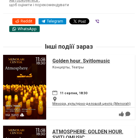
Авторизуйтесь
,
щоб оцінити і порекомендувати
Reddit
Telegram
Viber
WhatsApp
Інші подіїї зараз
Golden hour. Svitlomusic
Концерты, Театры
11 серпня, 18:30
Менора, культурно-деловой центр (Menorah)
ATMOSPHERE: GOLDEN HOUR.
SVITLOMUSIC