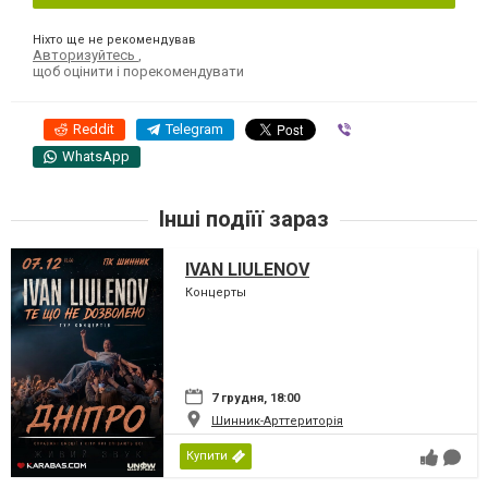
Ніхто ще не рекомендував
Авторизуйтесь
,
щоб оцінити і порекомендувати
Reddit
Telegram
Viber
WhatsApp
Інші подіїї зараз
IVAN LIULENOV
Концерты
7 грудня, 18:00
Шинник-Арттериторія
Купити