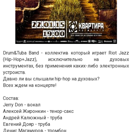
Drum&Tuba Band - коллектив который играет Riot Jazz
(Hip-Hop+Jazz), исключительно на духовых
инструментах, без применения каких-либо электронных
устроиств.
Давно ли вы слышали hip-hop на духовых?
Всех ждем на концерте!
Состав:
Jerry Don - вокал
Алексей Жиронкин - тенор-сакс
Андрей Калюжный - труба
Евгений Дояр - труба
Денис Магамуров - тромбон