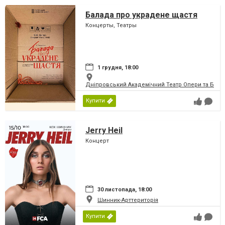
Балада про украдене щастя
Концерты, Театры
1 грудня, 18:00
Дніпровський Академічний Театр Опери та Бале
Купити
Jerry Heil
Концерт
30 листопада, 18:00
Шинник-Арттериторія
Купити