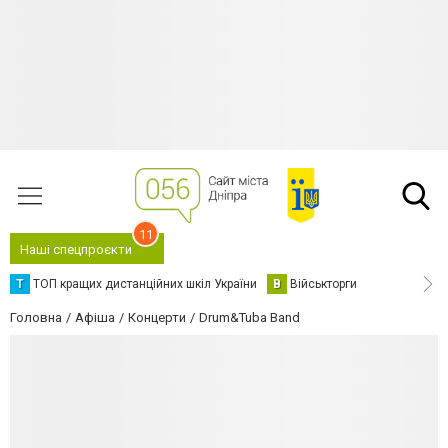
11
Наші спецпроєкти
Т
ТОП кращих дистанційних шкіл України
В
Військторги
Головна
Афіша
Концерти
Drum&Tuba Band