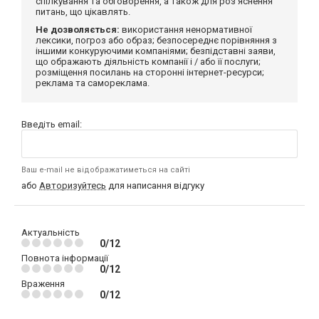
спілкування та обговорення, а також для роз'яснення
питань, що цікавлять.
Не дозволяється:
використання ненормативної
лексики, погроз або образ; безпосереднє порівняння з
іншими конкуруючими компаніями; безпідставні заяви,
що ображають діяльність компанії і / або її послуги;
розміщення посилань на сторонні інтернет-ресурси;
реклама та самореклама.
Введіть email:
Ваш e-mail не відображатиметься на сайті
або
Авторизуйтесь
для написання відгуку
Актуальність
0/12
Повнота інформації
0/12
Враження
0/12