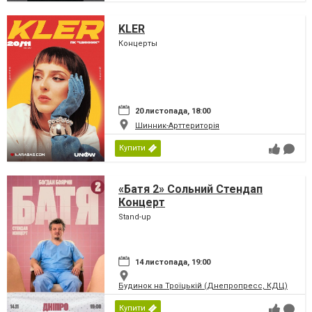
KLER
Концерты
20 листопада, 18:00
Шинник-Арттериторія
Купити
«Батя 2» Сольний Стендап
Концерт
Stand-up
14 листопада, 19:00
Будинок на Троїцькій (Днепропресс, КДЦ)
Купити