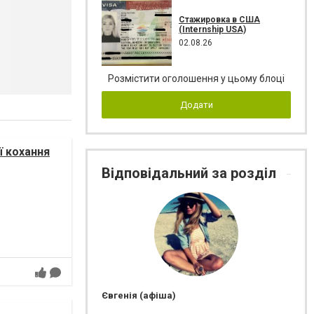
Стажировка в США
(Internship USA)
02.08.26
Розмістити оголошення у цьому блоці
Додати
ї кохання
Відповідальний за розділ
Євгенія (афіша)