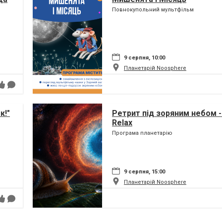
Повнокупольний мультфільм
9 серпня, 10:00
Планетарій Noosphere
к!"
Ретрит під зоряним небом -
Relax
Програма планетарію
9 серпня, 15:00
Планетарій Noosphere