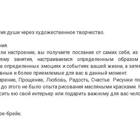
тия души через художественное творчество.
ния.
 настроение, вы получаете послание от самих себя, из 
ему занятия, настраиваемся определенным образом
на определенных эмоциях и событиях вашей жизни, а зате
ивные и более приемлемые для вас в данный момент.
арение, Прощение, Любовь, Радость, Счастье. Рисунки п
 до этого не было опыта рисования масляными красками. 
сить ею свой интерьер или подарить важному для вас чело
фе-брейк.