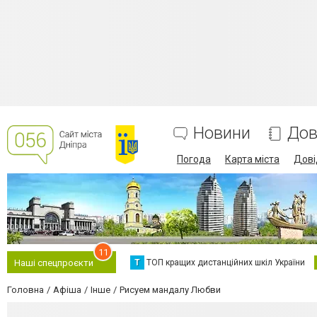
Новини
Дов
Погода
Карта міста
Дові
11
Т
ТОП кращих дистанційних шкіл України
Наші спецпроєкти
Головна
Афіша
Інше
Рисуем мандалу Любви