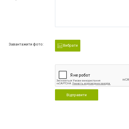
Завантажити фото:
Вибрати
Відправити