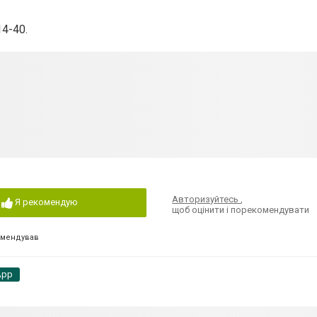
14-40.
Авторизуйтесь
,
Я рекомендую
щоб оцінити і порекомендувати
омендував
App