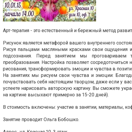
Арт-терапия - это естественный и бережный метод разви
Рисунок является метафорой вашего внутреннего состоя
Рисуя пальцами масляными красками свои ощущения или
подсознания. Перед занятием мы проговариваем т
преобразования. Настройка позволяет сосредоточиться 
рисования, трансформировать эмоции и чувства в позит
На занятиях мы рисуем свои чувства и эмоции: Благод
почувствовать себя настоящим творцом, даже если у вас
успеете нарисовать авторскую картину. Вы сможете укра
на картине высыхают примерно за 15-20 дней).
В стоимость включены: участие в занятии, материалы, ко
Занятие проводит
Ольга Бобошко.
Адрес:
ул. Красная,10, 3 этаж.