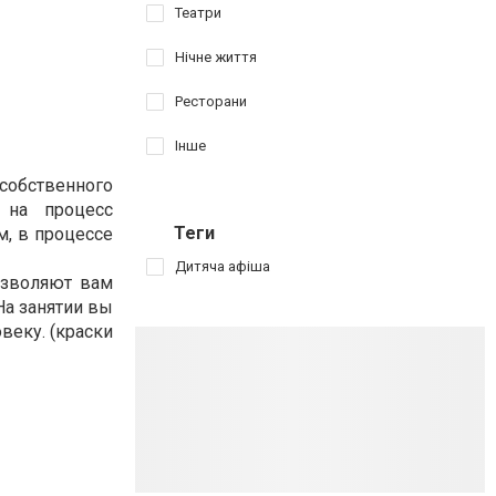
Театри
Нічне життя
Ресторани
Інше
собственного
 на процесс
Теги
м, в процессе
Дитяча афіша
озволяют вам
На занятии вы
веку. (краски