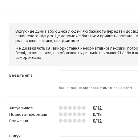
Відгук - це думка або оцінка людей, які бажають передати дос
залишеного відгука. Це допоможе багатьом прийняти правильне 
роз'яснення питань, що цікавлять.
Не дозволяється:
використання ненормативної лексики, погро
безпідставні заяви, що ображають діяльність компанії і / або її
самореклама.
Введіть email:
Ваш e-mail не відображатиметься на сайті
Актуальність
0/12
Повнота інформації
0/12
Враження
0/12
Відгук: