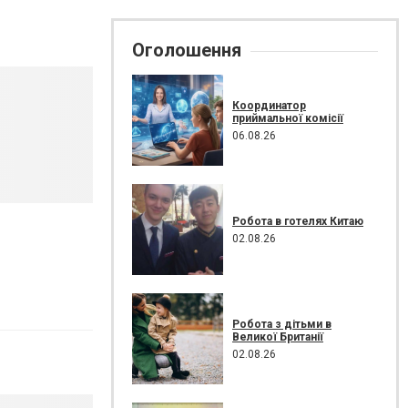
Оголошення
Координатор
приймальної комісії
06.08.26
Робота в готелях Китаю
02.08.26
Робота з дітьми в
Великої Британії
02.08.26