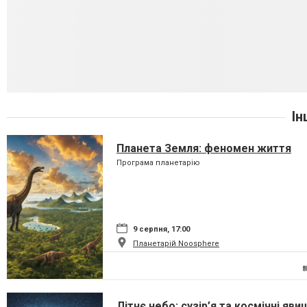
Ін
Планета Земля: феномен життя
Програма планетарію
9 серпня, 17:00
Планетарій Noosphere
Літнє небо: сузір’я та космічні яви