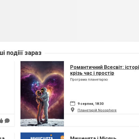
ші подіїї зараз
Романтичний Всесвіт: історі
крізь час і простір
Програма планетарію
9 серпня, 18:30
Планетарій Noosphere
ща
Мишенята і Місяць