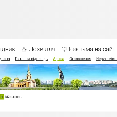
ідник
Дозвілля
Реклама на сайті
дкова
Питання-відповідь
Афіша
Оголошення
Нерухоміст
В
Військторги