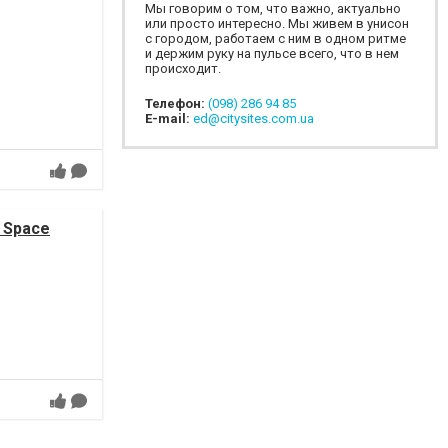
Мы говорим о том, что важно, актуально
или просто интересно. Мы живем в унисон
с городом, работаем с ним в одном ритме
и держим руку на пульсе всего, что в нем
происходит.
Телефон:
(098) 286 94 85
E-mail:
ed@citysites.com.ua
 Space