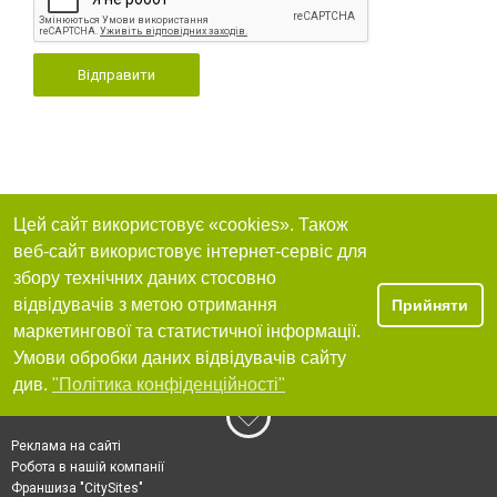
Відправити
Цей сайт використовує «cookies». Також
веб-сайт використовує інтернет-сервіс для
збору технічних даних стосовно
відвідувачів з метою отримання
Прийняти
маркетингової та статистичної інформації.
Умови обробки даних відвідувачів сайту
див.
"Політика конфіденційності"
Реклама на сайті
Робота в нашій компанії
Франшиза "CitySites"