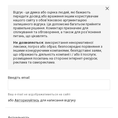
Відгук - це думка або оцінка людей, які бажають
передати досвід або враження іншим користувачам
нашого сайту з обов'язковою аргументацією
залишеного відгука. Це допоможе багатьом прийняти
правильне рішення. Коментарі призначені для
спілкування та обговорення, а також для роз'яснення
питань, що цікавлять.
Не дозволяється:
використання ненормативної
лексики, погроз або образ; безпосереднє порівняння з
іншими конкуруючими компаніями; безпідставні заяви,
що ображають діяльність компанії і / або її послуги;
розміщення посилань на сторонні інтернет-ресурси;
реклама та самореклама.
Введіть email:
Ваш e-mail не відображатиметься на сайті
або
Авторизуйтесь
для написання відгуку
Актуальність