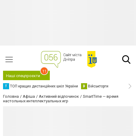
11
Наші спецпроєкти
Т
ТОП кращих дистанційних шкіл України
В
Військторги
Головна
Афіша
Активний відпочинок
SmartTime — время
настольных интеллектуальных игр