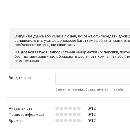
Відгук - це думка або оцінка людей, які бажають передати дос
залишеного відгука. Це допоможе багатьом прийняти правильне 
роз'яснення питань, що цікавлять.
Не дозволяється:
використання ненормативної лексики, погро
безпідставні заяви, що ображають діяльність компанії і / або її
самореклама.
Введіть email:
Ваш e-mail не відображатиметься на сайті
Актуальність
0/12
Повнота інформації
0/12
Враження
0/12