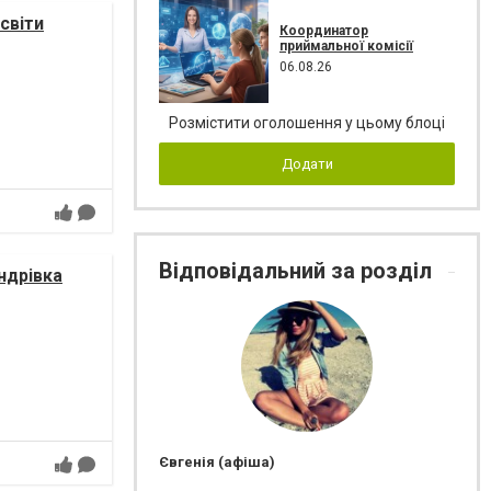
світи
Координатор
приймальної комісії
06.08.26
Розмістити оголошення у цьому блоці
Додати
Відповідальний за розділ
ндрівка
Євгенія (афіша)