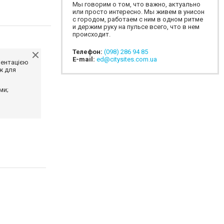
Мы говорим о том, что важно, актуально
или просто интересно. Мы живем в унисон
с городом, работаем с ним в одном ритме
и держим руку на пульсе всего, что в нем
происходит.
Телефон:
(098) 286 94 85
E-mail:
ed@citysites.com.ua
ментацією
ж для
ми;