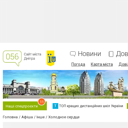
Новини
Дов
Погода
Карта міста
Дові
11
Т
ТОП кращих дистанційних шкіл України
Наші спецпроєкти
Головна
Афіша
Інше
Холодное сердце