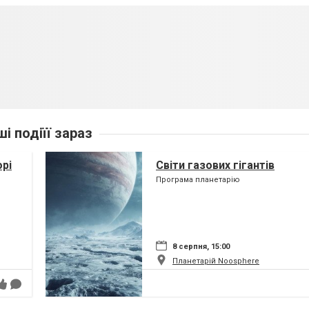
ші подіїї зараз
орі
Світи газових гігантів
Програма планетарію
8 серпня, 15:00
Планетарій Noosphere