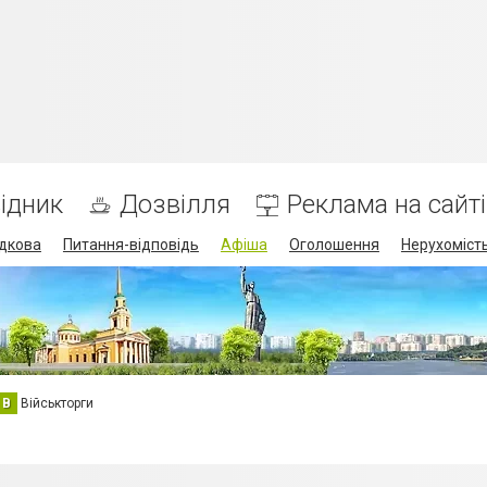
ідник
Дозвілля
Реклама на сайті
дкова
Питання-відповідь
Афіша
Оголошення
Нерухоміст
В
Військторги