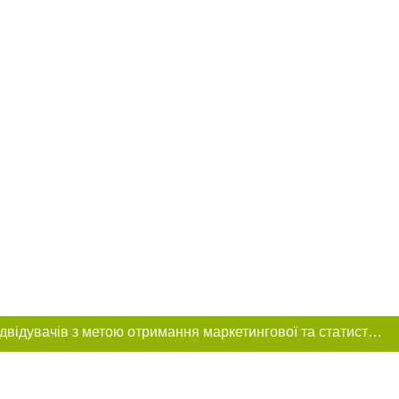
Цей сайт використовує «cookies». Також веб-сайт використовує інтернет-сервіс для збору технічних даних стосовно відвідувачів з метою отримання маркетингової та статистичної інформації. Умови обробки даних відвідувачів сайту див.