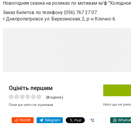
Новогодняя сказка на роликах по мотивам м/ф "Холодное
Заказ билетов по телефону (056) 767 27 07.
г.Днепропетровск ул. Березинская, 2, р-н Клочко-6.
Оцініть першим
(
0
оцінок)
Ніхто ще не рек
Поки ще ніхто не оцінював
Reddit
Telegram
Viber
Whats