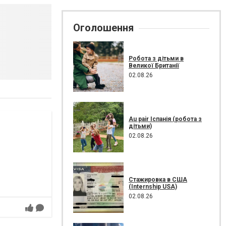
Оголошення
Робота з дітьми в
Великої Британії
02.08.26
Au pair Іспанія (робота з
дітьми)
02.08.26
Стажировка в США
(Internship USA)
02.08.26