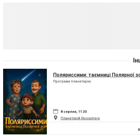
Ін
Поляриссими: таємниці Полярної з
Програма планетарію
8 серпня, 11:30
Планетарій Noosphere