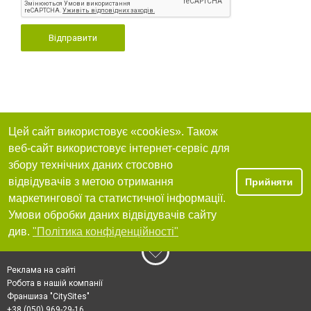
Відправити
Цей сайт використовує «cookies». Також
веб-сайт використовує інтернет-сервіс для
збору технічних даних стосовно
відвідувачів з метою отримання
Прийняти
маркетингової та статистичної інформації.
Умови обробки даних відвідувачів сайту
див.
"Політика конфіденційності"
Реклама на сайті
Робота в нашій компанії
Франшиза "CitySites"
+38 (050) 969-29-16