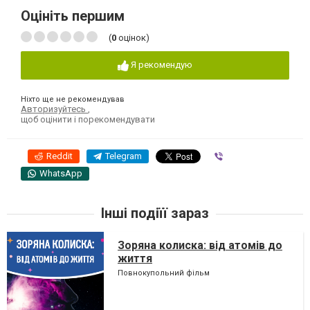
Оцініть першим
(
0
оцінок)
Я рекомендую
Ніхто ще не рекомендував
Авторизуйтесь
,
щоб оцінити і порекомендувати
Reddit
Telegram
Viber
WhatsApp
Інші подіїї зараз
Зоряна колиска: від атомів до
життя
Повнокупольний фільм