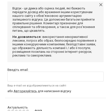
Відгук - це думка або оцінка людей, які бажають
передати досвід або враження іншим користувачам
нашого сайту з обов'язковою аргументацією
залишеного відгука. Це допоможе багатьом прийняти
правильне рішення. Коментарі призначені для
спілкування та обговорення, а також для роз'яснення
питань, що цікавлять.
Не дозволяється:
використання ненормативної
лексики, погроз або образ; безпосереднє порівняння з
іншими конкуруючими компаніями; безпідставні заяви,
що ображають діяльність компанії і / або її послуги;
розміщення посилань на сторонні інтернет-ресурси;
реклама та самореклама.
Введіть email:
Ваш e-mail не відображатиметься на сайті
або
Авторизуйтесь
для написання відгуку
Актуальність