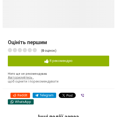
Оцініть першим
(
0
оцінок)
Я рекомендую
Ніхто ще не рекомендував
Авторизуйтесь
,
щоб оцінити і порекомендувати
Reddit
Telegram
Viber
WhatsApp
Інші подіїї зараз