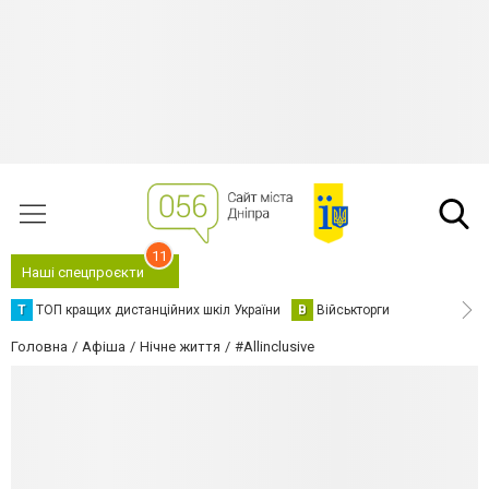
11
Наші спецпроєкти
Т
ТОП кращих дистанційних шкіл України
В
Військторги
Головна
Афіша
Нічне життя
#Аllinclusive