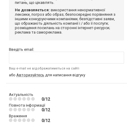
питань, що цікавлять.
Не дозволяється:
використання ненормативної
лексики, погроз або образ; безпосереднє порівняння з
іншими конкуруючими компаніями; безпідставні заяви,
що ображають діяльність компанії і / або її послуги;
розміщення посилань на сторонні інтернет-ресурси;
реклама та самореклама.
Введіть email:
Ваш e-mail не відображатиметься на сайті
або
Авторизуйтесь
для написання відгуку
Актуальність
0/12
Повнота інформації
0/12
Враження
0/12