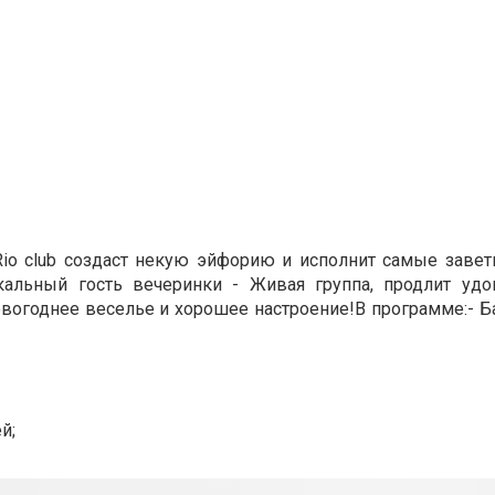
o club создаст некую эйфорию и исполнит самые завет
альный гость вечеринки - Живая группа, продлит удо
огоднее веселье и хорошее настроение!В программе:- Ба
й;