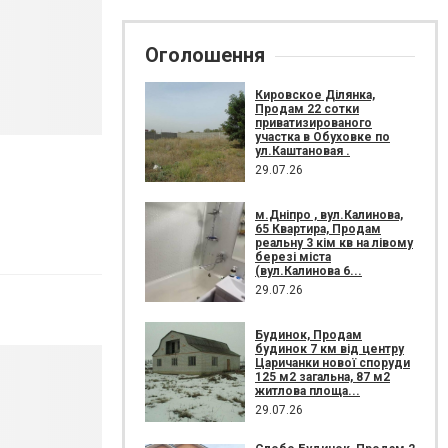
Оголошення
Кировское Ділянка,
Продам 22 сотки
приватизированого
участка в Обуховке по
ул.Каштановая .
29.07.26
м.Дніпро , вул.Калинова,
65 Квартира, Продам
реальну 3 кім кв на лівому
березі міста
(вул.Калинова 6...
29.07.26
Будинок, Продам
будинок 7 км від центру
Царичанки нової споруди
125 м2 загальна, 87 м2
житлова площа...
29.07.26