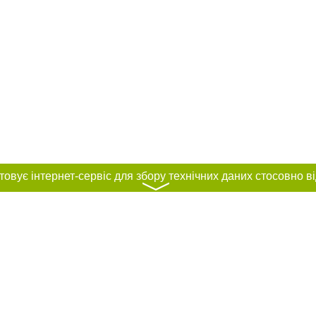
〉
нас :