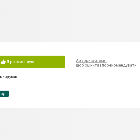
Авторизуйтесь
,
Я рекомендую
щоб оцінити і порекомендувати
омендував
App