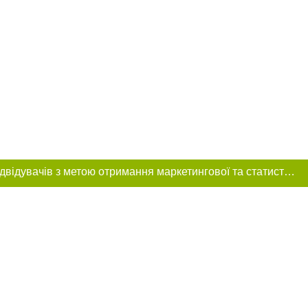
Цей сайт використовує «cookies». Також веб-сайт використовує інтернет-сервіс для збору технічних даних стосовно відвідувачів з метою отримання маркетингової та статистичної інформації. Умови обробки даних відвідувачів сайту див.