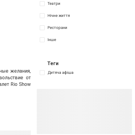
Театри
Нічне життя
Ресторани
Інше
Теги
ные желания,
Дитяча афіша
вольствие от
лет Rio Show