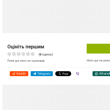
Оцініть першим
(
0
оцінок)
Ніхто ще не рек
Поки ще ніхто не оцінював
Reddit
Telegram
Viber
Whats