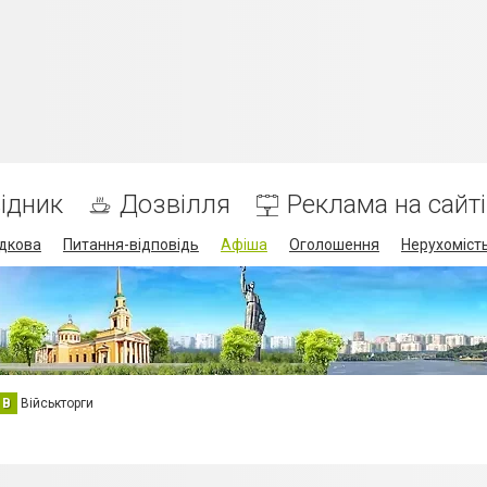
ідник
Дозвілля
Реклама на сайті
дкова
Питання-відповідь
Афіша
Оголошення
Нерухоміст
В
Військторги