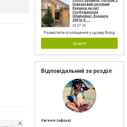
Слобо Будинок, Продам 2
поверховий цегляний
будинок на смт
Слобожанське
(Ювілейне). Будинок
2007р.б....
29.07.26
Розмістити оголошення у цьому блоці
Додати
Відповідальний за розділ
Євгенія (афіша)