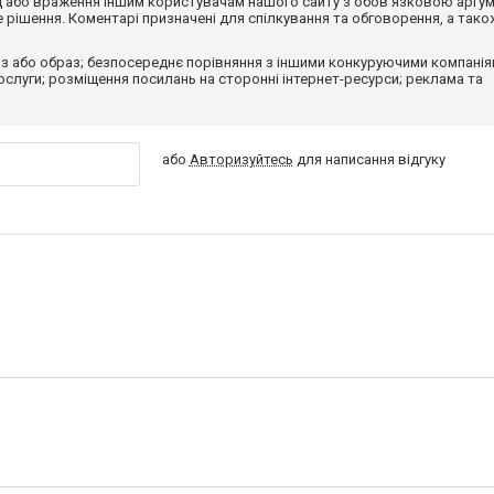
від або враження іншим користувачам нашого сайту з обов'язковою аргу
рішення. Коментарі призначені для спілкування та обговорення, а тако
з або образ; безпосереднє порівняння з іншими конкуруючими компанія
 послуги; розміщення посилань на сторонні інтернет-ресурси; реклама та
або
Авторизуйтесь
для написання відгуку