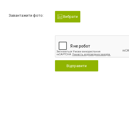
Завантажити фото:
Вибрати
Відправити