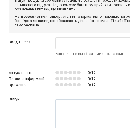
Відгук - це думка або оцінка людей, які бажають передати дос
залишеного відгука. Це допоможе багатьом прийняти правильне 
роз'яснення питань, що цікавлять.
Не дозволяється:
використання ненормативної лексики, погро
безпідставні заяви, що ображають діяльність компанії і / або її
самореклама.
Введіть email:
Ваш e-mail не відображатиметься на сайті
Актуальність
0/12
Повнота інформації
0/12
Враження
0/12
Відгук: