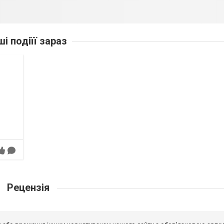
ші подіїї зараз
Рецензія