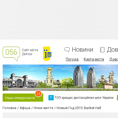
Новини
Дов
Погода
Карта міста
Дові
11
Т
ТОП кращих дистанційних шкіл України
Наші спецпроєкти
Головна
Афіша
Нічне життя
Новый Год 2015: Banket Hall