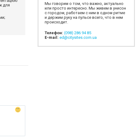
ментацією
Мы говорим о том, что важно, актуально
ж для
или просто интересно. Мы живем в унисон
с городом, работаем с ним в одном ритме
ми;
и держим руку на пульсе всего, что в нем
происходит.
Телефон:
(098) 286 94 85
E-mail:
ed@citysites.com.ua