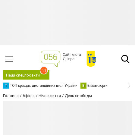
11
Наші спецпроєкти
Т
ТОП кращих дистанційних шкіл України
В
Військторги
Головна
Афіша
Нічне життя
День свободы