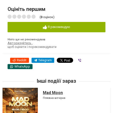
Оцініть першим
(
0
оцінок)
Я рекомендую
Ніхто ще не рекомендував
Авторизуйтесь
,
щоб оцінити і порекомендувати
Reddit
Telegram
Viber
WhatsApp
Інші подіїї зараз
Mad Moon
Пляжна вечірка