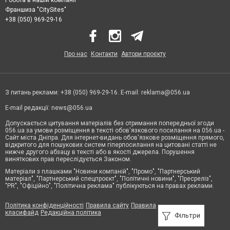
Робота в нашій компанії
Франшиза "CitySites"
+38 (050) 969-29-16
Про нас
Контакти
Автори проєкту
З питань реклами: +38 (050) 969-29-16. E-mail:
reklama@056.ua
E-mail редакції:
news@056.ua
Допускається цитування матеріалів без отримання попередньої згоди
056.ua за умови розміщення в тексті обов'язкового посилання на 056.ua -
Сайт міста Дніпра. Для інтернет-видань обов'язкове розміщення прямого,
відкритого для пошукових систем гіперпосилання на цитовані статті не
нижче другого абзацу в тексті або в якості джерела. Порушення
виняткових прав переслідується Законом.
Матеріали з плашками "Новини компаній", "Промо", "Партнерський
матеріал", "Партнерський спецпроєкт", "Політичні новини", "Пресреліз",
"PR", "Офіційно", "Політична реклама" публікуються на правах реклами.
Політика конфіденційності
Правила сайту
Правила
класифайд
Редакційна політика
Фільтри