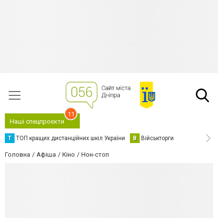
11
Наші спецпроєкти
Т
ТОП кращих дистанційних шкіл України
В
Військторги
Головна
Афіша
Кіно
Нон-стоп