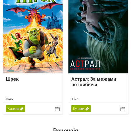
Шрек
Астрал: За межами
потойбіччя
Кіно
Кіно
Купити
Купити
Рецензія