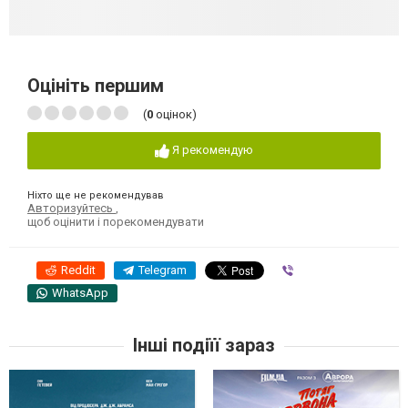
Оцініть першим
(
0
оцінок)
Я рекомендую
Ніхто ще не рекомендував
Авторизуйтесь
,
щоб оцінити і порекомендувати
Reddit
Telegram
Viber
WhatsApp
Інші подіїї зараз