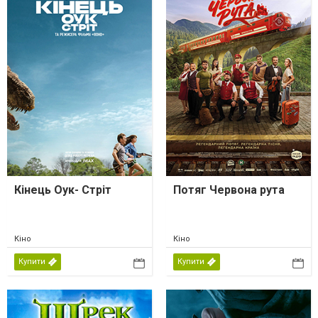
Кінець Оук- Стріт
Потяг Червона рута
Кіно
Кіно
Купити
Купити