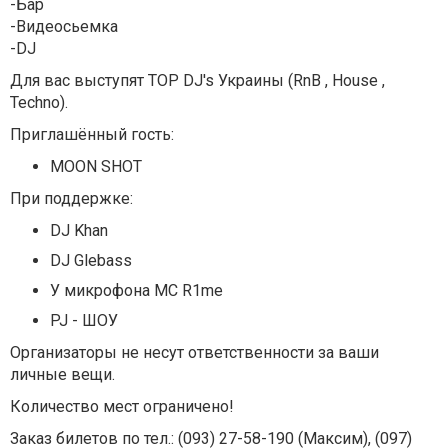
-Бар
-Видеосьемка
-DJ
Для вас выступят ТОР DJ's Украины (RnB , House ,
Techno).
Приглашённый гость:
MOON SHOT
При поддержке:
DJ Khan
DJ Glebass
У микрофона МС R1me
PJ - ШОУ
Организаторы не несут ответственности за ваши
личные вещи.
Количество мест ограничено!
Заказ билетов по тел.: (093) 27-58-190 (Максим), (097)