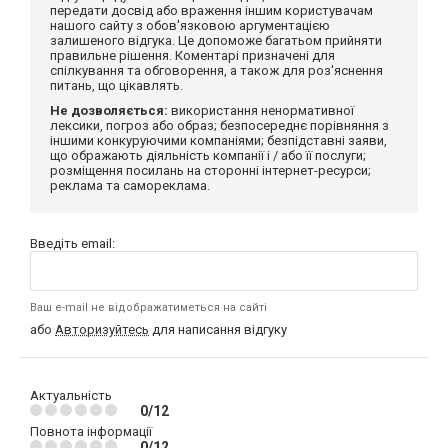
передати досвід або враження іншим користувачам
нашого сайту з обов'язковою аргументацією
залишеного відгука. Це допоможе багатьом прийняти
правильне рішення. Коментарі призначені для
спілкування та обговорення, а також для роз'яснення
питань, що цікавлять.
Не дозволяється:
використання ненормативної
лексики, погроз або образ; безпосереднє порівняння з
іншими конкуруючими компаніями; безпідставні заяви,
що ображають діяльність компанії і / або її послуги;
розміщення посилань на сторонні інтернет-ресурси;
реклама та самореклама.
Введіть email:
Ваш e-mail не відображатиметься на сайті
або
Авторизуйтесь
для написання відгуку
Актуальність
0/12
Повнота інформації
0/12