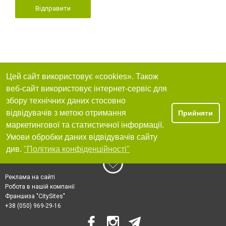
Відправити
Цей сайт використовує «cookies». Також
веб-сайт використовує інтернет-сервіс для
збору технічних даних стосовно
відвідувачів з метою отримання
Прийняти
маркетингової та статистичної інформації.
Умови обробки даних відвідувачів сайту
див.
"Політика конфіденційності"
Реклама на сайті
Робота в нашій компанії
Франшиза "CitySites"
+38 (050) 969-29-16