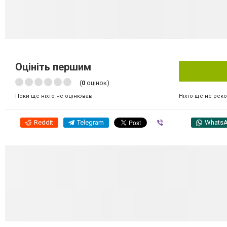
Оцініть першим
(
0
оцінок)
Ніхто ще не рек
Поки ще ніхто не оцінював
Reddit
Telegram
Viber
Whats