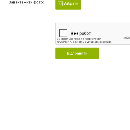
Завантажити фото:
Вибрати
Відправити