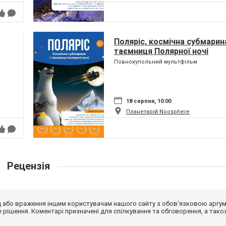
Поляріс, космічна субмарина
таємниця Полярної ночі
Повнокупольний мультфільм
18 серпня, 10:00
Планетарій Noosphere
Рецензія
від або враження іншим користувачам нашого сайту з обов'язковою аргу
рішення. Коментарі призначені для спілкування та обговорення, а тако