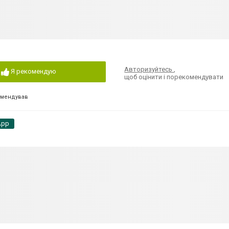
Авторизуйтесь
,
Я рекомендую
щоб оцінити і порекомендувати
омендував
App