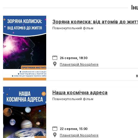
Ін
Зоряна колиска: від атомів до жит
Повнокупольний фільм
26 серпня, 18:30
Планетарій Noosphere
Наша космічна адреса
Повнокупольний фільм
22 серпня, 15:00
Планетарій Noosphere