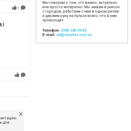
Мы говорим о том, что важно, актуально
или просто интересно. Мы живем в унисон
1
с городом, работаем с ним в одном ритме
и держим руку на пульсе всего, что в нем
происходит.
 і
Телефон:
(098) 286 94 85
E-mail:
ed@citysites.com.ua
ментацією
ж для