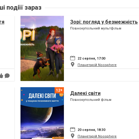
ші подіїї зараз
тя
Зорі: погляд у безмежність
Повнокупольний мультфільм
22 серпня, 17:00
Планетарій Noosphere
Далекі світи
Повнокупольний фільм
20 серпня, 18:30
Планетарій Noosphere