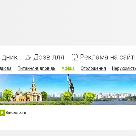
ідник
Дозвілля
Реклама на сайті
дкова
Питання-відповідь
Афіша
Оголошення
Нерухоміст
В
Військторги