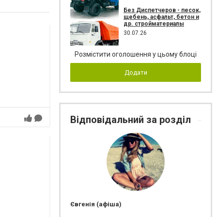
Без Диспетчеров - песок,
щебень, асфальт, бетон и
др. стройматериалы
30.07.26
Розмістити оголошення у цьому блоці
Додати
Відповідальний за розділ
Євгенія (афіша)