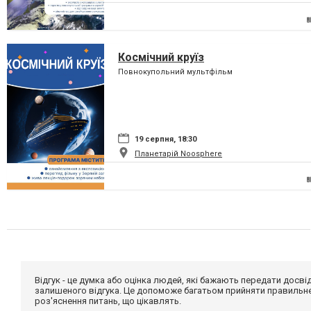
Космічний круїз
Повнокупольний мультфільм
19 серпня, 18:30
Планетарій Noosphere
Відгук - це думка або оцінка людей, які бажають передати дос
залишеного відгука. Це допоможе багатьом прийняти правильне 
роз'яснення питань, що цікавлять.