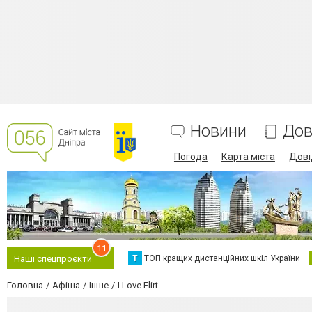
Новини
Дов
Погода
Карта міста
Дові
11
Т
ТОП кращих дистанційних шкіл України
Наші спецпроєкти
Головна
Афіша
Інше
I Love Flirt